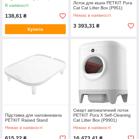
Лоток для кішок PETKIT Pura
В наявності
Cat Cat Litter Box (P951)
138,61
Немає в наявності
₴
3 393,31
₴
Купити
Смарт автоматичний лоток
Підставка для наповнювача
PETKIT Pura X Self-Cleaning
PETKIT Raised Stand
Cat Litter Box (P9901)
Немає в наявності
Немає в наявності
615,22
16 473,41
₴
₴