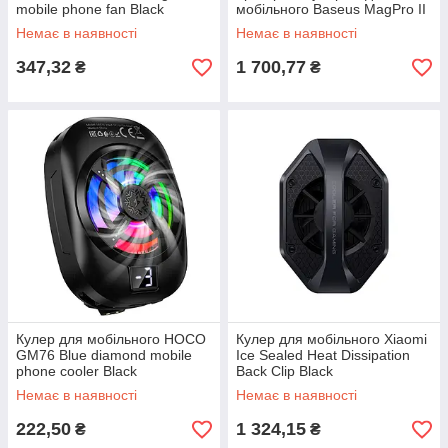
mobile phone fan Black
мобільного Baseus MagPro II
Series Ultra-Thin Magnetic
Немає в наявності
Немає в наявності
Phone Cooler (with Wireless
347,32
1 700,77
₴
₴
Кулер для мобільного HOCO
Кулер для мобільного Xiaomi
GM76 Blue diamond mobile
Ice Sealed Heat Dissipation
phone cooler Black
Back Clip Black
Немає в наявності
Немає в наявності
222,50
1 324,15
₴
₴