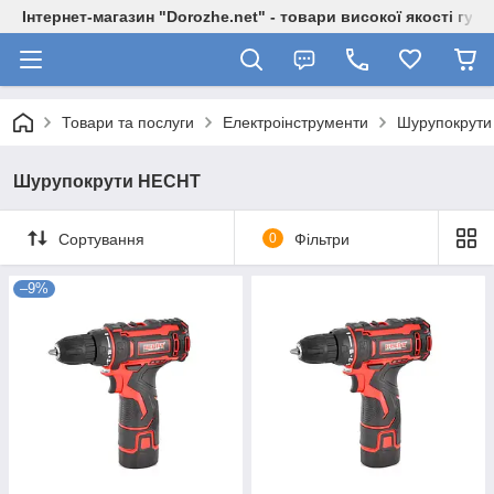
Інтернет-магазин "Dorozhe.net" - товари високої якості гур
Товари та послуги
Електроінструменти
Шурупокрут
Шурупокрути HECHT
Сортування
0
Фільтри
–9%