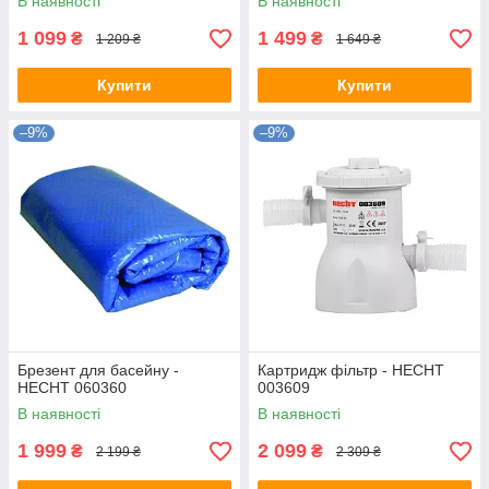
В наявності
В наявності
1 099
1 499
₴
₴
1 209 ₴
1 649 ₴
Купити
Купити
–9%
–9%
Брезент для басейну -
Картридж фільтр - HECHT
HECHT 060360
003609
В наявності
В наявності
1 999
2 099
₴
₴
2 199 ₴
2 309 ₴