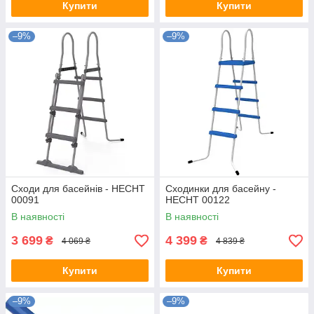
Купити
Купити
–9%
–9%
Сходи для басейнів - HECHT
Сходинки для басейну -
00091
HECHT 00122
В наявності
В наявності
3 699
4 399
₴
₴
4 069 ₴
4 839 ₴
Купити
Купити
–9%
–9%