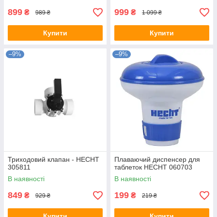
899
999
₴
₴
989 ₴
1 099 ₴
Купити
Купити
–9%
–9%
Триходовий клапан - HECHT
Плаваючий диспенсер для
305811
таблеток HECHT 060703
В наявності
В наявності
849
199
₴
₴
929 ₴
219 ₴
Купити
Купити