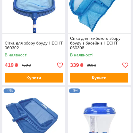
Сітка для глибокого збору
Сітка для збору бруду HECHT
бруду з басейнів HECHT
060302
060308
В наявності
В наявності
419
339
₴
₴
459 ₴
369 ₴
Купити
Купити
–9%
–9%