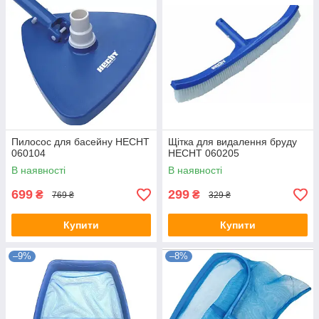
Пилосос для басейну HECHT
Щітка для видалення бруду
060104
HECHT 060205
В наявності
В наявності
699
299
₴
₴
769 ₴
329 ₴
Купити
Купити
–9%
–8%