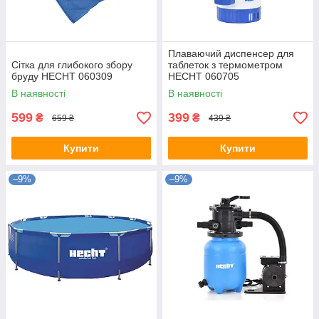
Плаваючий диспенсер для
Сітка для глибокого збору
таблеток з термометром
бруду HECHT 060309
HECHT 060705
В наявності
В наявності
599
399
₴
₴
659 ₴
439 ₴
Купити
Купити
–9%
–9%