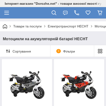
Інтернет-магазин "Dorozhe.net" - товари високої якості гур
Товари та послуги
Електротранспорт HECHT
Мотоци
Мотоцикли на акумуляторній батареї HECHT
Сортування
0
Фільтри