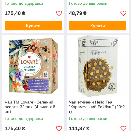
Готово до відправки
Готово до відправки
175,40
48,79
₴
₴
Купити
Купити
Чай TM Lovare «Зелений
Чай етнічний Hello Tea
асорті» 32 пак. (4 види х 8
"Карамельний Ройбуш" (20*2
шт)
г)
Готово до відправки
Готово до відправки
175,40
111,87
₴
₴