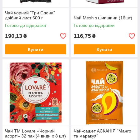
Чай чорний "Три Слона"
дрібний лист 600 г
Чай Mesh з шипшини (16шт)
Готово до відправки
Готово до відправки
190,13
116,75
₴
₴
Купити
Купити
Чай TM Lovare «Чорний
Чай-сашет АСКАНІЯ "Манго
асорті» 32 пак (4 види х 8 шт)
та маракуя"