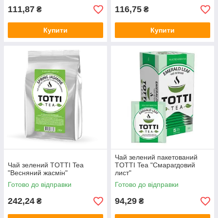
111,87
116,75
₴
₴
Купити
Купити
Чай зелений пакетований
Чай зелений TОТТІ Tea
TОТТІ Tea "Смарагдовий
"Весняний жасмін"
лист"
Готово до відправки
Готово до відправки
242,24
94,29
₴
₴