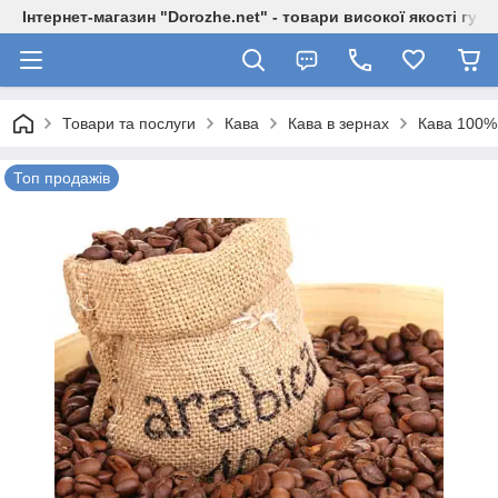
Інтернет-магазин "Dorozhe.net" - товари високої якості гур
Товари та послуги
Кава
Кава в зернах
Кава 100% 
Топ продажів