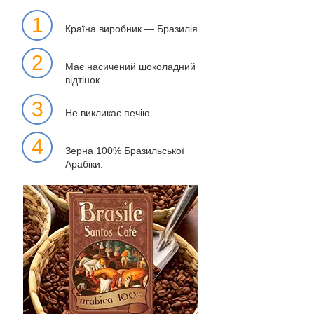
1
Країна виробник — Бразилія.
2
Має насичений шоколадний
відтінок.
3
Не викликає печію.
4
Зерна 100% Бразильської
Арабіки.