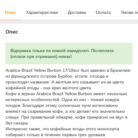
Опис
Характеристики
Доставка
Оплата
Умови п
Опис
Відправка тільки по повній передплаті. Післяплати
(оплати при отриманні) немає!
Arabica Brazil Yellow Burbon 17/18scr был завезен в Бразилию
из французского острова Бурбон, кстати, отсюда и
происходит название. А желтым его называют из-за цвета
кофейной ягоды - она ярко желтого цвета.
Кофе в зернах Arabica Brazil Yellow Burbon имеет несколько
интересных особенностей. Одна из них - тонкая кожура
плодов. Благодаря этому солнечные лучи интенсивоно
влияют на созревание кофе, а это делает его значительно
слаще. При правильной обжарке, кофе прекрасно на вкус и
без сахара.
Интересно также, что кофейные ягоды этого моносорта
собирают только в течение первых трех урожаев.