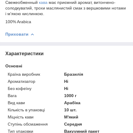
Свежеобженный
кава
має приємний аромат, витончено-
солодкуватий, трохи маслянистий смак з вершковими нотами
і м'якою кислинкою.
100% Arabica
Приховати
Характеристики
Основні
Країна виробник
Бразилія
Ароматизатор
Ні
Без кофеїну
Ні
Вага
1000 г
Вид кави
Арабіка
Кількість в упаковці
10 шт.
Міцність кави
М'який
Ступінь обсмаження
Середня
Тип упаковки
Вакуумний пакет