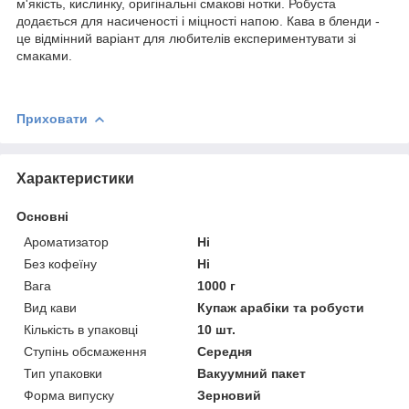
м'якість, кислинку, оригінальні смакові нотки. Робуста
додається для насиченості і міцності напою. Кава в бленди -
це відмінний варіант для любителів експериментувати зі
смаками.
Приховати
Характеристики
Основні
Ароматизатор
Ні
Без кофеїну
Ні
Вага
1000 г
Вид кави
Купаж арабіки та робусти
Кількість в упаковці
10 шт.
Ступінь обсмаження
Середня
Тип упаковки
Вакуумний пакет
Форма випуску
Зерновий