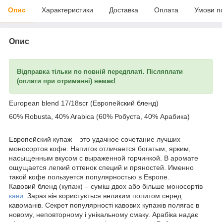
Опис
Характеристики
Доставка
Оплата
Умови п
Опис
Відправка тільки по повній передплаті. Післяплати
(оплати при отриманні) немає!
European blend 17/18scr (Европейский бленд)
60% Robusta, 40% Arabica (60% Робуста, 40% Арабика)
Европейский купаж – это удачное сочетание лучших
моносортов кофе. Напиток отличается богатым, ярким,
насыщенным вкусом с выраженной горчинкой. В аромате
ощущается легкий оттенок специй и пряностей. Именно
такой кофе пользуется популярностью в Европе.
Кавовий бленд (купаж) – суміш двох або більше моносортів
кави
. Зараз він користується великим попитом серед
кавоманів. Секрет популярності кавових купажів полягає в
новому, неповторному і унікальному смаку. Арабіка надає