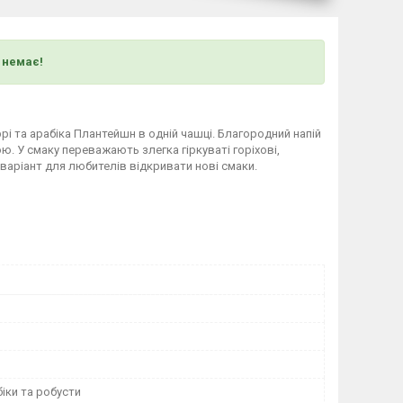
) немає!
і та арабіка Плантейшн в одній чашці. Благородний напій
. У смаку переважають злегка гіркуваті горіхові,
й варіант для любителів відкривати нові смаки.
іки та робусти