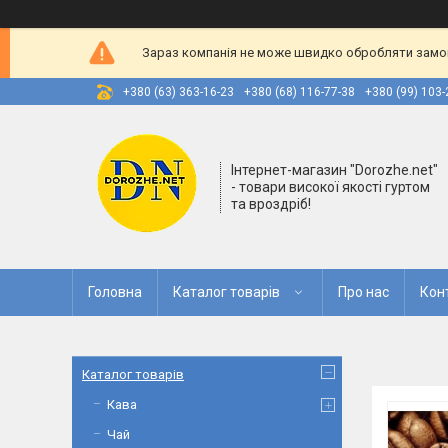
Зараз компанія не може швидко обробляти замовл
+380 (63) 363-16-23
+380 (68) 116-77-38
+380 (99) 103-
Інтернет-магазин "Dorozhe.net"
- товари високої якості гуртом
та вроздріб!
Головна
Каталог товарів
Про нас
Кон
Каталог товарів
Кава
Чай