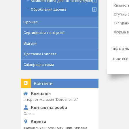
Комплектуючі для ПК та ноутбуків
Кількіст
Оброблення дерева
Ступінь
Про нас
Тип упа
Форма в
Сертифікати та ліцензії
Відгуки
Інформ
Доставка і оплата
Ціна:
608
Співпраця з нами
Контакти
Інтернет-магазин "Dorozhe.net"
Олена
Харківське Шосе 158Б, Київ, Україна