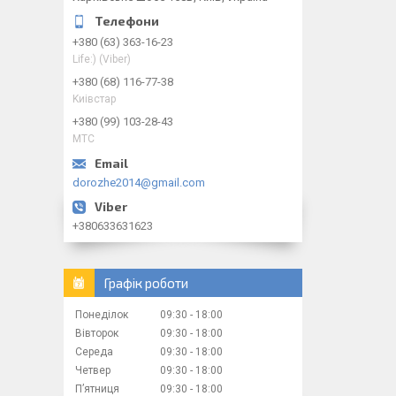
+380 (63) 363-16-23
Life:) (Viber)
+380 (68) 116-77-38
Kиiвcтap
+380 (99) 103-28-43
МТС
dorozhe2014@gmail.com
+380633631623
Графік роботи
Понеділок
09:30
18:00
Вівторок
09:30
18:00
Середа
09:30
18:00
Четвер
09:30
18:00
Пʼятниця
09:30
18:00