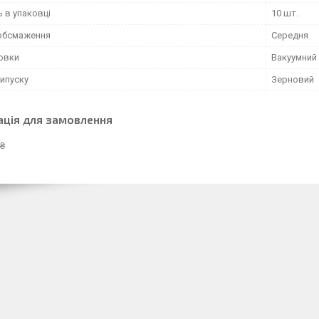
ь в упаковці
10 шт.
 обсмаження
Середня
ковки
Вакуумний
ипуску
Зерновий
ація для замовлення
 ₴