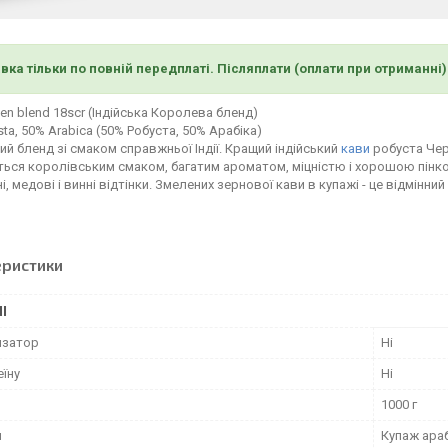
вка тільки по повній передплаті. Післяплати (оплати при отриманні
een blend 18scr (Індійська Королева бленд)
ta, 50% Arabica (50% Робуста, 50% Арабіка)
й бленд зі смаком справжньої Індії. Кращий індійський
кави
робуста Черр
ться королівським смаком, багатим ароматом, міцністю і хорошою пінкою
, медові і винні відтінки. Змелених зернової кави в купажі - це відмінни
еристики
І
изатор
Ні
еїну
Ні
1000 г
и
Купаж араб