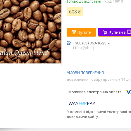
Готово до відправки
Код:
10013
608 ₴
Купити
Купити з
+380 (63) 363-16-23
Life:) (Viber)
повернення товару протягом 14 дн
У компанії підключені електронні п
покидаючи сайту.