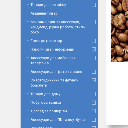
Товари для вендінгу
Акційний товар
Макраме одяг та аксесуари,
хендмейд, ручна робота, стиль
бохо
Електротранспорт
Накопичувачі інформації
Аксесуари для мобільних
телефонів
Аксесуари для фото та відео
Смартгодинники та фітнес-
браслети
Товари для дому
Побутова техніка
Догляд за подвір'ям
Аксесуари для ПК та ноутбуків