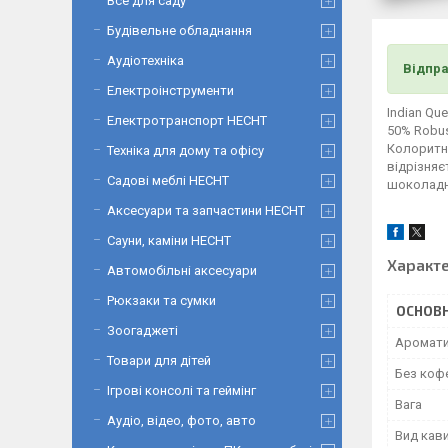
Все для саду
Будівельне обладнання
Аудіотехніка
Відпра
Електроінструменти
Indian Qu
Електротранспорт HECHT
50% Robus
Колоритни
Техніка для дому та офісу
відрізняє
Садові меблі HECHT
шоколадні
Аксесуари та запчастини HECHT
Сауни, каміни HECHT
Характ
Автомобільні аксесуари
Рюкзаки та сумки
ОСНОВН
Зоогаджеті
Аромат
Товари для дітей
Без коф
Ігрові консолі та геймінг
Вага
Аудіо, відео, фото, авто
Вид кав