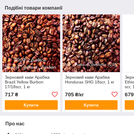
Подібні товари компанії
Зерновий кави Арабіка
Зерновий кави Арабіка
Зерн
Brazil Yellow Burbon
Honduras SHG 18scr, 1 кг
Ethi
17/18scr, 1 кг
scr, 
717
705
679
₴
₴/кг
Купити
Купити
Про нас