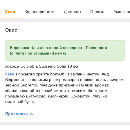
Опис
Характеристики
Доставка
Оплата
Умови п
Опис
Відправка тільки по повній передплаті. Післяплати
(оплати при отриманні) немає!
Arabica Colombia Supremo Sofia 19 scr
Кава
з гірського хребта Колумбії в західній частині Анд.
Відрізняється великим розміром зерна порівняно з класичним
зерном Supremo. Має дуже приємний і м'який аромат,
збалансований квітковий смак з горіховим обертоном і
приємною цитрусової кислинкою. Соковитий, тягучий
смаковий букет.
Приховати