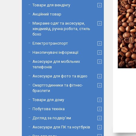
Товари для вендінгу
Акційний товар
Макраме одяг та аксесуари,
хендмейд, ручна робота, стиль
бохо
Електротранспорт
Накопичувачі інформації
Аксесуари для мобільних
телефонів
Аксесуари для фото та відео
Смартгодинники та фітнес-
браслети
Товари для дому
Побутова техніка
Догляд за подвір'ям
Аксесуари для ПК та ноутбуків