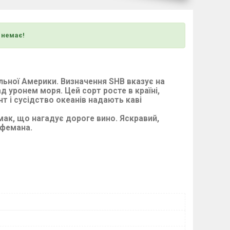
) немає!
альної Америки. Визначення SHB вказує на
 уронем моря. Цей сорт росте в країні,
нт і сусідство океанів надають каві
мак, що нагадує дороге вино. Яскравий,
афемана.