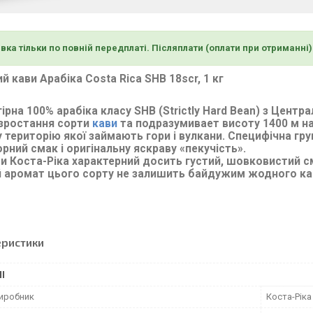
вка тільки по повній передплаті. Післяплати (оплати при отриманні
й кави Арабіка Costa Rica SHB 18scr, 1 кг
ірна 100% арабіка класу SHB (Strictly Hard Bean) з Центр
 зростання сорти
кави
та подразумивает висоту 1400 м над
 територію якої займають гори і вулкани. Специфічна гру
рний смак і оригінальну яскраву «пекучість».
и Коста-Ріка характерний досить густий, шовковистий с
й аромат цього сорту не залишить байдужим жодного к
еристики
І
виробник
Коста-Ріка