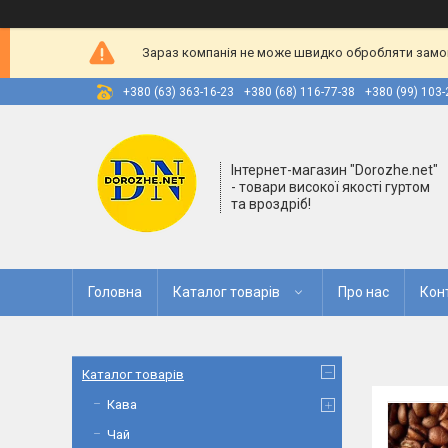
Зараз компанія не може швидко обробляти замовл
+380 (63) 363-16-23
+380 (68) 116-77-38
+380 (99) 103-
Інтернет-магазин "Dorozhe.net"
- товари високої якості гуртом
та вроздріб!
Головна
Каталог товарів
Про нас
Кон
Каталог товарів
Кава
Чай