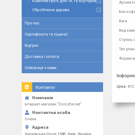
Комплектуючі для ПК та ноутбуків
Аромат
Оброблення дерева
Без коф
Вага
Про нас
Вид кав
Сертифікати та ліцензії
Ступінь
Відгуки
Тип упа
Доставка і оплата
Форма в
Співпраця з нами
Інформ
Ціна:
812 
Контакти
Інтернет-магазин "Dorozhe.net"
Олена
Харківське Шосе 158Б, Київ, Україна