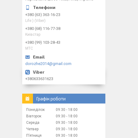
+380 (63) 363-16-23
Life:) (Viber)
+380 (68) 116-77-38
Kиiвcтap
+380 (99) 103-28-43
МТС
dorozhe2014@gmail.com
+380633631623
Графік роботи
Понеділок
09:30
18:00
Вівторок
09:30
18:00
Середа
09:30
18:00
Четвер
09:30
18:00
Пʼятниця
09:30
18:00