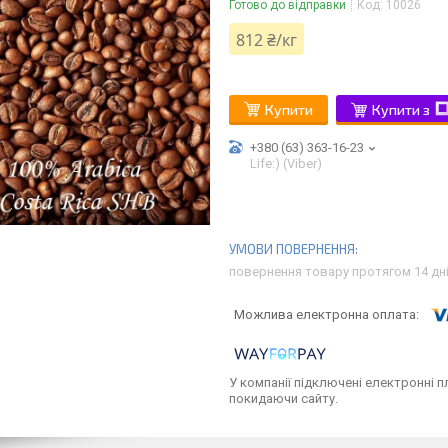
Готово до відправки
Код:
10026
812 ₴/кг
Купити
Купити з
+380 (63) 363-16-23
Life:) (Viber)
повернення товару протягом 14 дн
У компанії підключені електронні п
покидаючи сайту.