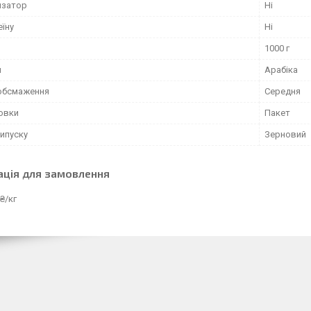
изатор
Ні
еїну
Ні
1000 г
и
Арабіка
 обсмаження
Середня
ковки
Пакет
ипуску
Зерновий
ація для замовлення
₴/кг