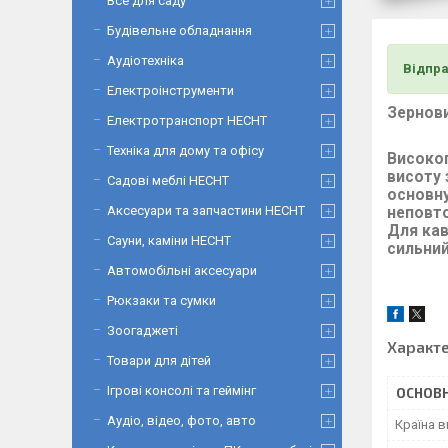
Все для саду
Будівельне обладнання
Аудіотехніка
Відпра
Електроінструменти
Зернови
Електротранспорт HECHT
Техніка для дому та офісу
Високог
висоту
Садові меблі HECHT
основну
Аксесуари та запчастини HECHT
неповто
Для кав
Сауни, каміни HECHT
сильни
Автомобільні аксесуари
Рюкзаки та сумки
Зоогаджеті
Характ
Товари для дітей
Ігрові консолі та геймінг
ОСНОВН
Аудіо, відео, фото, авто
Країна 