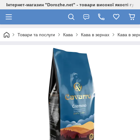
Інтернет-магазин "Dorozhe.net" - товари високої якості гур
Товари та послуги
Кава
Кава в зернах
Кава в зер