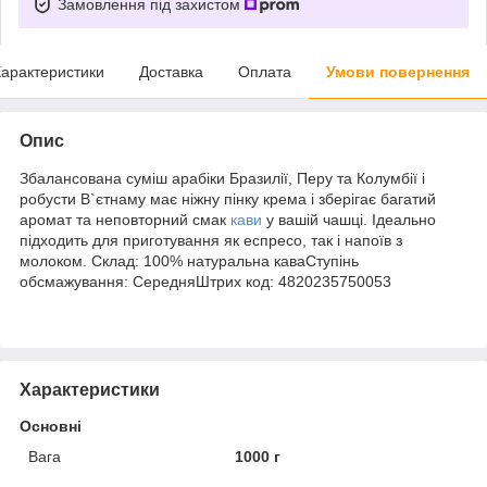
Замовлення під захистом
арактеристики
Доставка
Оплата
Умови повернення
Опис
Збалансована суміш арабіки Бразилії, Перу та Колумбії і
робусти В`єтнаму має ніжну пінку крема і зберігає багатий
аромат та неповторний смак
кави
у вашій чашці. Ідеально
підходить для приготування як еспресо, так і напоїв з
молоком. Склад: 100% натуральна каваСтупінь
обсмажування: СередняШтрих код: 4820235750053
Характеристики
Основні
Вага
1000 г