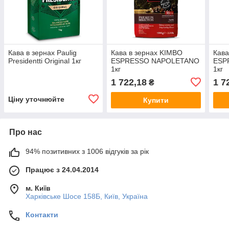
Кава в зернах Paulig
Кава в зернах KIMBO
Кава
Presidentti Original 1кг
ESPRESSO NAPOLETANO
ESP
1кг
1кг
1 722,18
1 7
₴
Ціну уточнюйте
Купити
Про нас
94% позитивних з 1006 відгуків за рік
Працює з 24.04.2014
м. Київ
Харківське Шосе 158Б, Київ, Україна
Контакти