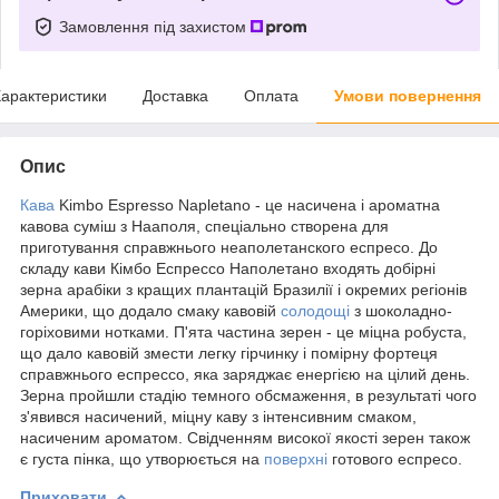
Замовлення під захистом
арактеристики
Доставка
Оплата
Умови повернення
Опис
Кава
Kimbo Espresso Napletano - це насичена і ароматна
кавова суміш з Нааполя, спеціально створена для
приготування справжнього неаполетанского еспресо. До
складу кави Кімбо Еспрессо Наполетано входять добірні
зерна арабіки з кращих плантацій Бразилії і окремих регіонів
Америки, що додало смаку кавовій
солодощі
з шоколадно-
горіховими нотками. П'ята частина зерен - це міцна робуста,
що дало кавовій змести легку гірчинку і помірну фортеця
справжнього еспрессо, яка заряджає енергією на цілий день.
Зерна пройшли стадію темного обсмаження, в результаті чого
з'явився насичений, міцну каву з інтенсивним смаком,
насиченим ароматом. Свідченням високої якості зерен також
є густа пінка, що утворюється на
поверхні
готового еспресо.
Приховати