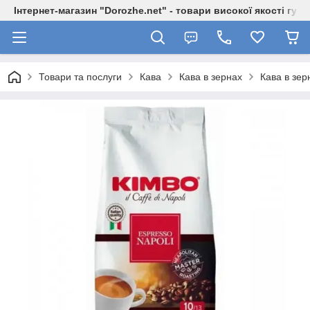
Інтернет-магазин "Dorozhe.net" - товари високої якості гур
Товари та послуги
Кава
Кава в зернах
Кава в зе