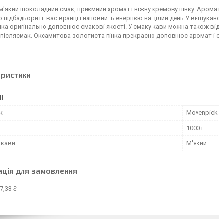
м'який шоколадний смак, приємний аромат і ніжну кремову пінку. Аромат
 підбадьорить вас вранці і наповнить енергією на цілий день.У вишука
 яка оригінально доповнює смакові якості. У смаку кави можна також від
післясмак. Оксамитова золотиста пінка прекрасно доповнює аромат і 
еристики
І
к
Movenpick
1000 г
 кави
М'який
ація для замовлення
7,33 ₴