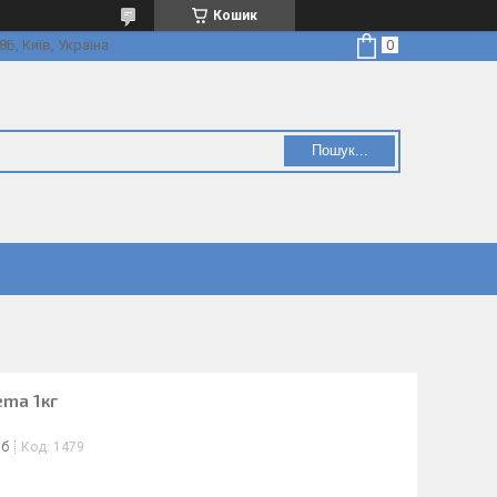
Кошик
Б, Київ, Україна
Пошук...
ema 1кг
іб
Код:
1479