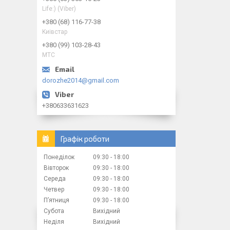
Life:) (Viber)
+380 (68) 116-77-38
Kиiвcтap
+380 (99) 103-28-43
МТС
dorozhe2014@gmail.com
+380633631623
Графік роботи
Понеділок
09:30
18:00
Вівторок
09:30
18:00
Середа
09:30
18:00
Четвер
09:30
18:00
Пʼятниця
09:30
18:00
Субота
Вихідний
Неділя
Вихідний