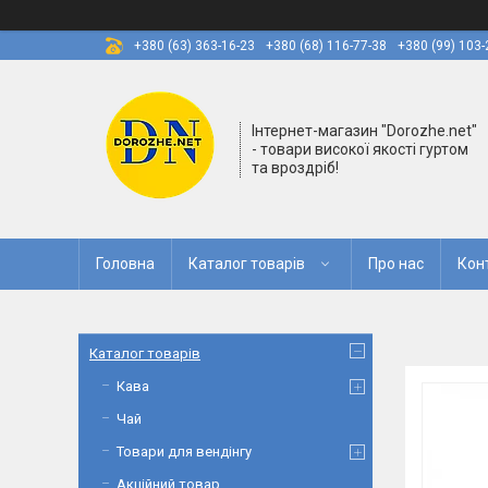
+380 (63) 363-16-23
+380 (68) 116-77-38
+380 (99) 103-
Інтернет-магазин "Dorozhe.net"
- товари високої якості гуртом
та вроздріб!
Головна
Каталог товарів
Про нас
Кон
Каталог товарів
Кава
Чай
Товари для вендінгу
Акційний товар