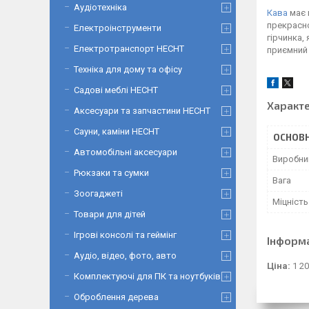
Аудіотехніка
Кава
має 
прекрасно
Електроінструменти
гірчинка,
Електротранспорт HECHT
приємний 
Техніка для дому та офісу
Садові меблі HECHT
Характ
Аксесуари та запчастини HECHT
Сауни, каміни HECHT
ОСНОВН
Автомобільні аксесуари
Виробни
Рюкзаки та сумки
Вага
Зоогаджеті
Міцність
Товари для дітей
Ігрові консолі та геймінг
Інформ
Аудіо, відео, фото, авто
Ціна:
1 20
Комплектуючі для ПК та ноутбуків
Оброблення дерева