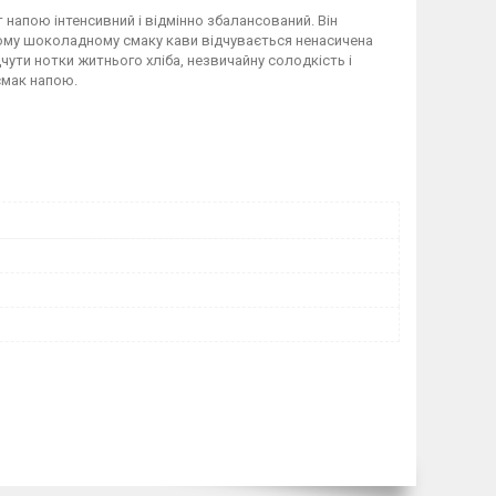
 напою інтенсивний і відмінно збалансований. Він
ному шоколадному смаку кави відчувається ненасичена
чути нотки житнього хліба, незвичайну солодкість і
смак напою.