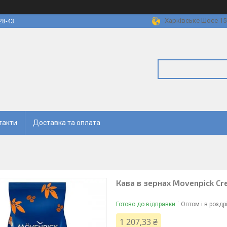
Харківське Шосе 158
28-43
такти
Доставка та оплата
Кава в зернах Movenpick Cr
Готово до відправки
Оптом і в роздр
1 207,33 ₴