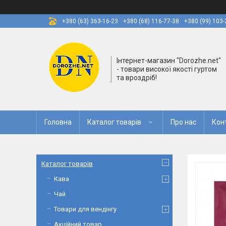
+380 (63) 363-16-23
+380 (68) 116-77-38
+380 (99) 103-
Інтернет-магазин "Dorozhe.net"
- товари високої якості гуртом
та вроздріб!
Головна
Каталог товарів
Про нас
Кон
Каталог товарів
Кава
Чай
Товари для вендінгу
Акційний товар