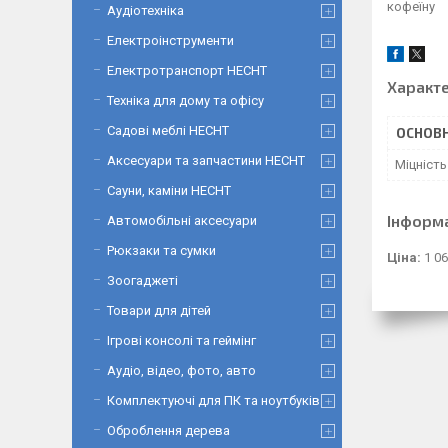
кофеїну
Аудіотехніка
Електроінструменти
Електротранспорт HECHT
Характ
Техніка для дому та офісу
Садові меблі HECHT
ОСНОВН
Аксесуари та запчастини HECHT
Міцність
Сауни, каміни HECHT
Інформ
Автомобільні аксесуари
Рюкзаки та сумки
Ціна:
1 06
Зоогаджеті
Товари для дітей
Ігрові консолі та геймінг
Аудіо, відео, фото, авто
Комплектуючі для ПК та ноутбуків
Оброблення дерева