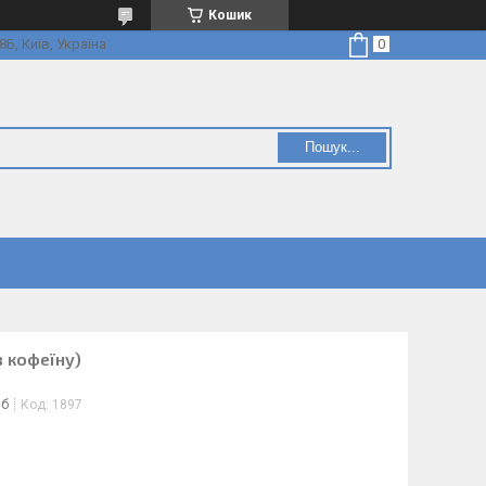
Кошик
Б, Київ, Україна
Пошук...
з кофеїну)
іб
Код:
1897