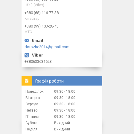
Life:) (Viber)
+380 (68) 116-77-38
Kиiвcтap
+380 (99) 103-28-43
МТС
dorozhe2014@gmail.com
+380633631623
Графік роботи
Понеділок
09:30
18:00
Вівторок
09:30
18:00
Середа
09:30
18:00
Четвер
09:30
18:00
Пʼятниця
09:30
18:00
Субота
Вихідний
Неділя
Вихідний