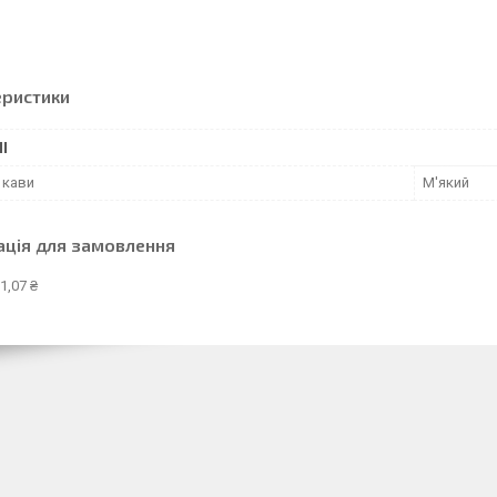
еристики
І
 кави
М'який
ація для замовлення
1,07 ₴