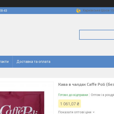
Харківське Шосе 158
28-43
такти
Доставка та оплата
Кава в чалдах Caffe Poli (бе
Готово до відправки
Оптом і в роздр
1 061,07 ₴
Показати оптові ціни