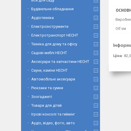
Все для саду
Будівельне обладнання
ОСНОВН
Аудіотехніка
Виробни
Електроінструменти
Об`єм
Електротранспорт HECHT
Техніка для дому та офісу
Інформ
Садові меблі HECHT
Ціна:
82,0
Аксесуари та запчастини HECHT
Сауни, каміни HECHT
Автомобільні аксесуари
Рюкзаки та сумки
Зоогаджеті
Товари для дітей
Ігрові консолі та геймінг
Аудіо, відео, фото, авто