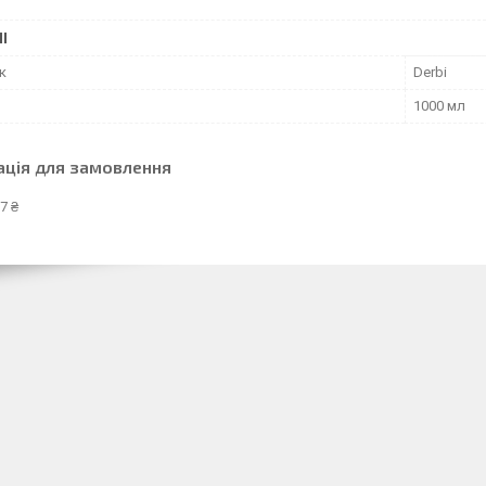
І
к
Derbi
1000 мл
ація для замовлення
7 ₴