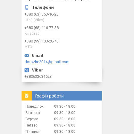
+380 (63) 363-16-23
Life:) (Viber)
+380 (68) 116-77-38
Kиiвcтap
+380 (99) 103-28-43
МТС
dorozhe2014@gmail.com
+380633631623
Графік роботи
Понеділок
09:30
18:00
Вівторок
09:30
18:00
Середа
09:30
18:00
Четвер
09:30
18:00
Пʼятниця
09:30
18:00