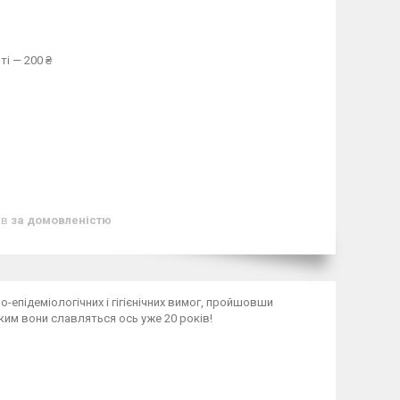
ті — 200 ₴
ів
за домовленістю
о-епідеміологічних і гігієнічних вимог, пройшовши
яким вони славляться ось уже 20 років!