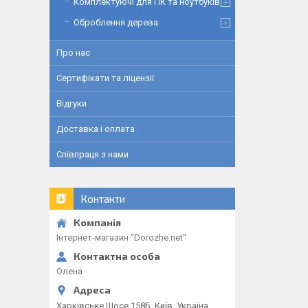
Комплектуючі для ПК та ноутбуків
Оброблення дерева
Про нас
Сертифікати та ліцензії
Відгуки
Доставка і оплата
Співпраця з нами
Контакти
Інтернет-магазин "Dorozhe.net"
Олена
Харківське Шосе 158Б, Київ, Україна