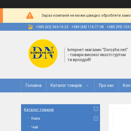
Зараз компанія не може швидко обробляти замовл
+380 (63) 363-16-23
+380 (68) 116-77-38
+380 (99) 103-
Інтернет-магазин "Dorozhe.net"
- товари високої якості гуртом
та вроздріб!
Головна
Каталог товарів
Про нас
Кон
Каталог товарів
Кава
Чай