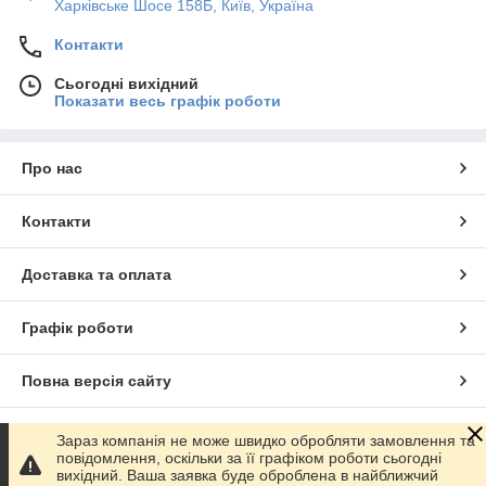
Харківське Шосе 158Б, Київ, Україна
Контакти
Сьогодні вихідний
Показати весь графік роботи
Про нас
Контакти
Доставка та оплата
Графік роботи
Повна версія сайту
Сайт створено на маркетплейсі
Prom.ua
Зараз компанія не може швидко обробляти замовлення та
повідомлення, оскільки за її графіком роботи сьогодні
вихідний. Ваша заявка буде оброблена в найближчий