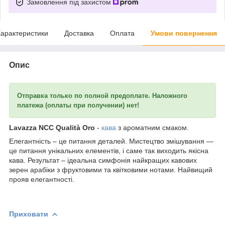
Замовлення під захистом
арактеристики
Доставка
Оплата
Умови повернення
Опис
Отправка только по полной предоплате. Наложного
платежа (оплаты при получении) нет!
Lavazza NCC Qualità Oro
-
кава
з ароматним смаком.
Елегантність – це питання деталей. Мистецтво змішування —
це питання унікальних елементів, і саме так виходить якісна
кава. Результат – ідеальна симфонія найкращих кавових
зерен арабіки з фруктовими та квітковими нотами. Найвищий
прояв елегантності.
Приховати