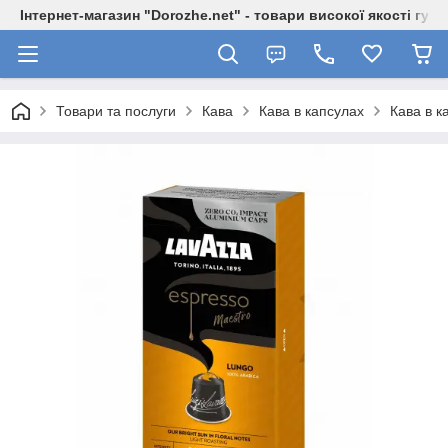
Інтернет-магазин "Dorozhe.net" - товари високої якості гур
Товари та послуги
Кава
Кава в капсулах
Кава в к