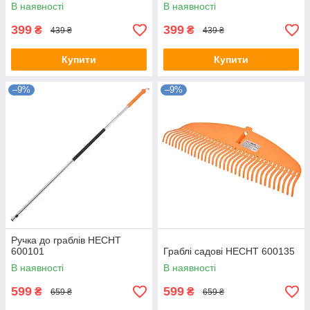
В наявності
В наявності
399
399
₴
₴
439 ₴
439 ₴
Купити
Купити
–9%
–9%
Ручка до граблів HECHT
600101
Граблі садові HECHT 600135
В наявності
В наявності
599
599
₴
₴
659 ₴
659 ₴