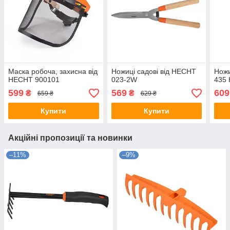
Маска робоча, захисна від
Ножиці садові від HECHT
Ножи
HECHT 900101
023-2W
435 
599
569
609
₴
₴
659 ₴
629 ₴
Купити
Купити
Акційні пропозиції та новинки
–11%
–9%