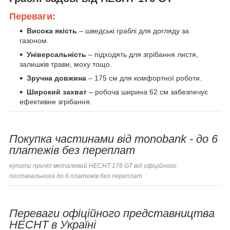
Переваги:
Висока якість
– шведські граблі для догляду за
газоном.
Універсальність
– підходять для згрібання листя,
залишків трави, моху тощо.
Зручна довжина
– 175 см для комфортної роботи.
Широкий захват
– робоча ширина 62 см забезпечує
ефективне згрібання.
Покупка частинами від monobank - до 6
платежів без переплат
купити
причіп металевий HECHT 176 GT
від офіційного
постачальника до 6 платежів без переплат
Переваги офіційного представництва
HECHT в Україні