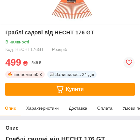
Граблі садові від HECHT 176 GT
В наявності
Код: HECHT176GT
Роздріб
499
₴
549 ₴
Економія
50 ₴
Залишилось
24 дні
Купити
Опис
Характеристики
Доставка
Оплата
Умови п
Опис
Граблі садові від HECHT 176 GT