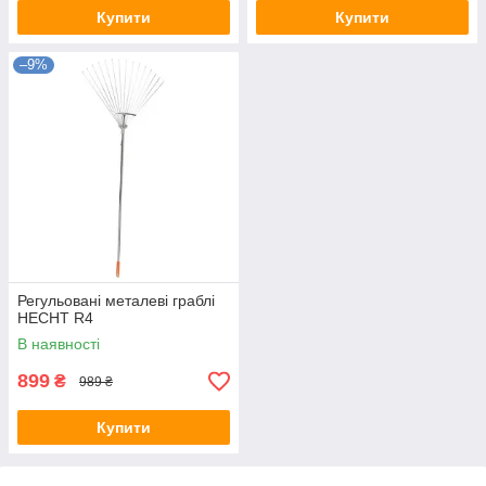
Купити
Купити
–9%
Регульовані металеві граблі
HECHT R4
В наявності
899
₴
989 ₴
Купити