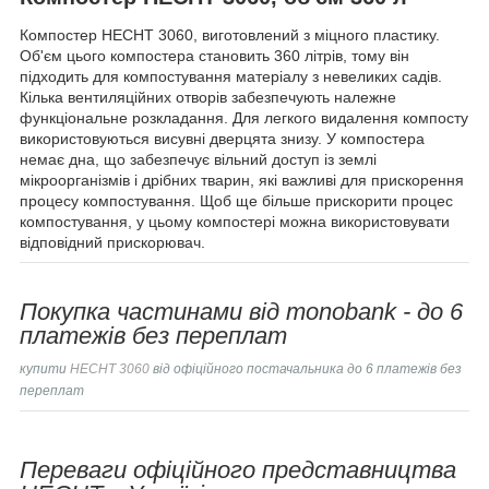
Компостер HECHT 3060, виготовлений з міцного пластику.
Об'єм цього компостера становить 360 літрів, тому він
підходить для компостування матеріалу з невеликих садів.
Кілька вентиляційних отворів забезпечують належне
функціональне розкладання.
Для легкого видалення компосту
використовуються висувні дверцята знизу.
У компостера
немає дна, що забезпечує вільний доступ із землі
мікроорганізмів і дрібних тварин, які важливі для прискорення
процесу компостування.
Щоб ще більше прискорити процес
компостування, у цьому компостері можна використовувати
відповідний прискорювач.
Покупка частинами від monobank - до 6
платежів без переплат
купити
HECHT 3060
від офіційного постачальника до 6 платежів без
переплат
Переваги офіційного представництва