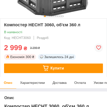
Компостер HECHT 3060, об'єм 360 л
В наявності
Код: HECHT3060
Роздріб
2 999
₴
3 299 ₴
Економія
300 ₴
Залишилось
24 дні
Купити
Опис
Характеристики
Доставка
Оплата
Умови п
Опис
Компостер HECHT 3060, об'єм 360 л