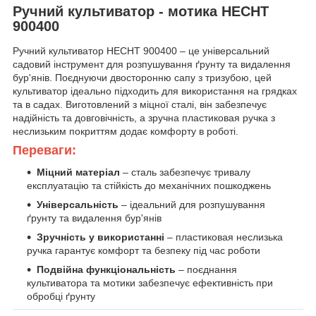
Ручний культиватор - мотика HECHT
900400
Ручний культиватор HECHT 900400 – це універсальний
садовий інструмент для розпушування ґрунту та видалення
бур'янів. Поєднуючи двосторонню сапу з тризубою, цей
культиватор ідеально підходить для використання на грядках
та в садах. Виготовлений з міцної сталі, він забезпечує
надійність та довговічність, а зручна пластиковая ручка з
неслизьким покриттям додає комфорту в роботі.
Переваги:
Міцний матеріал
– сталь забезпечує тривалу
експлуатацію та стійкість до механічних пошкоджень
Універсальність
– ідеальний для розпушування
ґрунту та видалення бур'янів
Зручність у використанні
– пластиковая неслизька
ручка гарантує комфорт та безпеку під час роботи
Подвійна функціональність
– поєднання
культиватора та мотики забезпечує ефективність при
обробці ґрунту