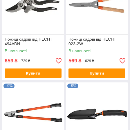
Ножиці садові від HECHT
Ножиці садові від HECHT
494ADN
023-2W
В наявності
В наявності
659
569
₴
₴
729 ₴
629 ₴
Купити
Купити
–9%
–9%