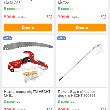
434DLA08
M4T2A
В наявності
В наявності
599
799
₴
₴
659 ₴
879 ₴
Купити
Купити
–9%
–9%
Ножиці садові від ТМ HECHT
Пристрій для збирання
M4B1
фруктів HECHT 900376
В наявності
В наявності
799
899
₴
₴
879 ₴
989 ₴