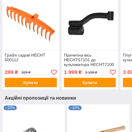
Граблі садові HECHT
Причепна вісь
Плу
600112
HECHT57101 до
куль
культиватора НECHT7100
299
1 999
3 6
₴
₴
329 ₴
2 199 ₴
Купити
Купити
Акційні пропозиції та новинки
–10%
–10%