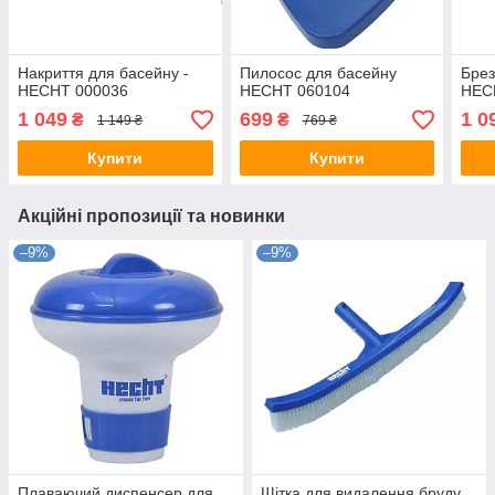
Накриття для басейну -
Пилосос для басейну
Брез
HECHT 000036
HECHT 060104
HEC
1 049
699
1 0
₴
₴
1 149 ₴
769 ₴
Купити
Купити
Акційні пропозиції та новинки
–9%
–9%
Плаваючий диспенсер для
Щітка для видалення бруду