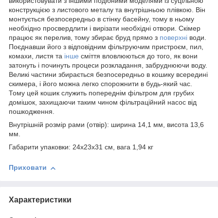
використовувати з іншими подібними моделями із суцільною
конструкцією з листового металу та внутрішньою плівкою.
Він
монтується безпосередньо в стінку басейну, тому в ньому
необхідно просвердлити і вирізати необхідні отвори.
Скімер
працює як перелив, тому збирає бруд прямо з
поверхні
води.
Поєднавши його з відповідним фільтруючим пристроєм, пил,
комахи, листя та
інше
сміття вловлюються до того, як вони
затонуть і починуть процеси розкладання, забруднюючи воду.
Великі частини збирається безпосередньо в кошику всередині
скимера, і його можна легко спорожнити в будь-який час.
Тому цей кошик служить попереднім фільтром для грубих
домішок, захищаючи таким чином фільтраційний насос від
пошкодження.
Внутрішній розмір рами (отвір): ширина 14,1 мм, висота 13,6
мм.
Габарити упаковки: 24х23х31 см, вага 1,94 кг
Приховати
Характеристики