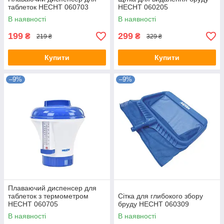
таблеток HECHT 060703
HECHT 060205
В наявності
В наявності
199
299
₴
₴
219 ₴
329 ₴
Купити
Купити
–9%
–9%
Плаваючий диспенсер для
таблеток з термометром
Сітка для глибокого збору
HECHT 060705
бруду HECHT 060309
В наявності
В наявності