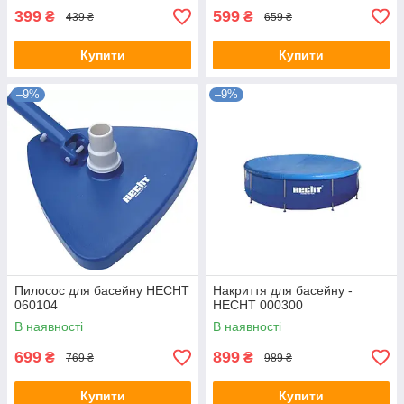
399
599
₴
₴
439 ₴
659 ₴
Купити
Купити
–9%
–9%
Пилосос для басейну HECHT
Накриття для басейну -
060104
HECHT 000300
В наявності
В наявності
699
899
₴
₴
769 ₴
989 ₴
Купити
Купити