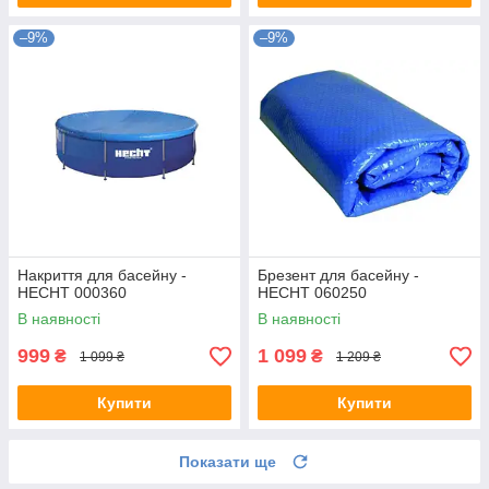
–9%
–9%
Накриття для басейну -
Брезент для басейну -
HECHT 000360
HECHT 060250
В наявності
В наявності
999
1 099
₴
₴
1 099 ₴
1 209 ₴
Купити
Купити
Показати ще