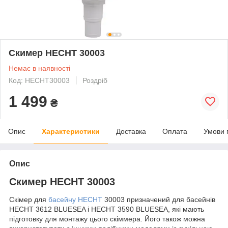
Скимер HECHT 30003
Немає в наявності
Код: HECHT30003
Роздріб
1 499
₴
Опис
Характеристики
Доставка
Оплата
Умови 
Опис
Скимер HECHT 30003
Скімер для
басейну HECHT
30003 призначений для басейнів
HECHT 3612 BLUESEA і HECHT 3590 BLUESEA, які мають
підготовку для монтажу цього скіммера.
Його також можна