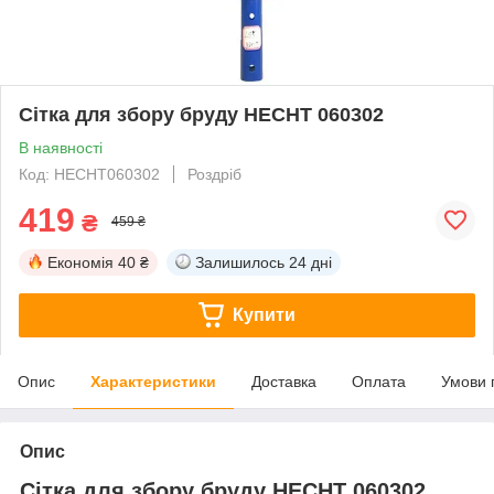
Сітка для збору бруду HECHT 060302
В наявності
Код: HECHT060302
Роздріб
419
₴
459 ₴
Економія
40 ₴
Залишилось
24 дні
Купити
Опис
Характеристики
Доставка
Оплата
Умови 
Опис
Сітка для збору бруду HECHT 060302