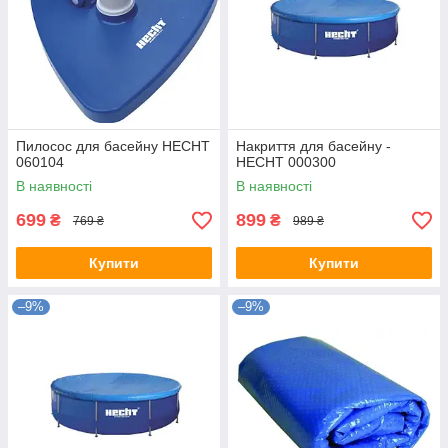
Пилосос для басейну HECHT
Накриття для басейну -
060104
HECHT 000300
В наявності
В наявності
699
899
₴
₴
769 ₴
989 ₴
Купити
Купити
–9%
–9%