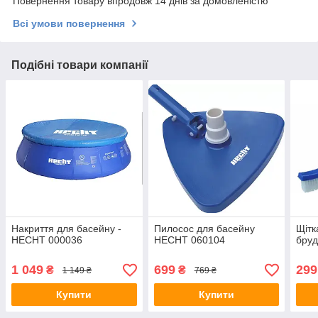
Повернення товару впродовж 14 днів за домовленістю
Всі умови повернення
Подібні товари компанії
Накриття для басейну -
Пилосос для басейну
Щітк
HECHT 000036
HECHT 060104
бру
1 049
699
299
₴
₴
1 149 ₴
769 ₴
Купити
Купити