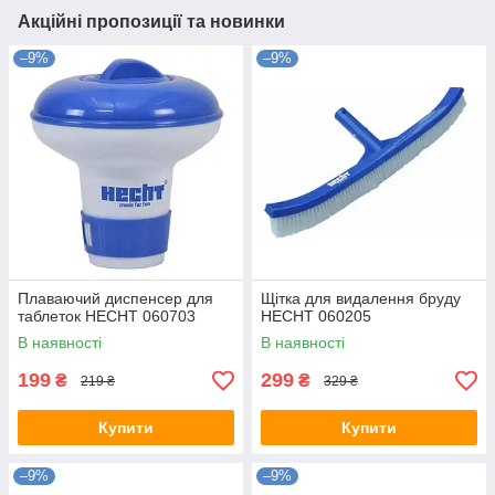
Акційні пропозиції та новинки
–9%
–9%
Плаваючий диспенсер для
Щітка для видалення бруду
таблеток HECHT 060703
HECHT 060205
В наявності
В наявності
199
299
₴
₴
219 ₴
329 ₴
Купити
Купити
–9%
–9%