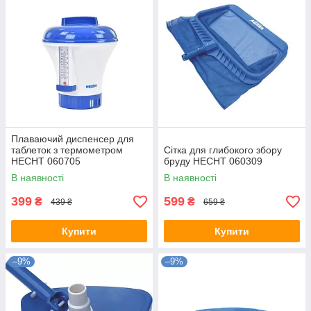
Плаваючий диспенсер для
таблеток з термометром
Сітка для глибокого збору
HECHT 060705
бруду HECHT 060309
В наявності
В наявності
399
599
₴
₴
439 ₴
659 ₴
Купити
Купити
–9%
–9%