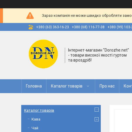
Зараз компанія не може швидко обробляти замовл
+380 (63) 363-16-23
+380 (68) 116-77-38
+380 (99) 103-
Інтернет-магазин "Dorozhe.net"
- товари високої якості гуртом
та вроздріб!
Головна
Каталог товарів
Про нас
Кон
Каталог товарів
Кава
Чай