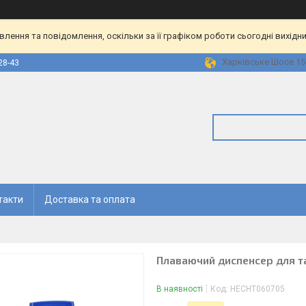
ення та повідомлення, оскільки за її графіком роботи сьогодні вихідн
Харківське Шосе 158
28-43
такти
Доставка та оплата
Плаваючий диспенсер для 
В наявності
Код:
HECHT060705