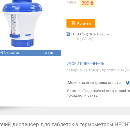
399 ₴
439 ₴
Купити
+380 (63) 363-16-23
Life:) (Viber)
–9%
23 дні
повернення товару протягом 14 дн
У компанії підключені електронні п
покидаючи сайту.
чий диспенсер для таблеток з термометром HECH