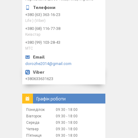
+380 (63) 363-16-23
Life:) (Viber)
+380 (68) 116-77-38
Kиiвcтap
+380 (99) 103-28-43
МТС
dorozhe2014@gmail.com
+380633631623
Графік роботи
Понеділок
09:30
18:00
Вівторок
09:30
18:00
Середа
09:30
18:00
Четвер
09:30
18:00
Пʼятниця
09:30
18:00