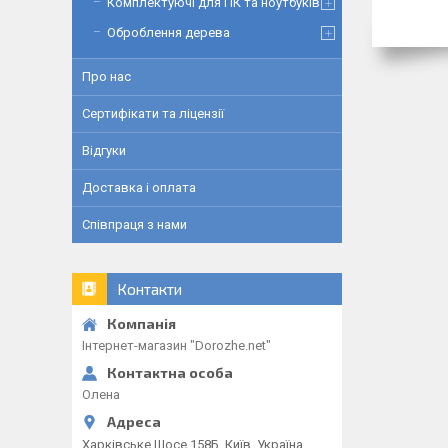
Комплектуючі для ПК та ноутбуків
Оброблення дерева
Про нас
Сертифікати та ліцензії
Відгуки
Доставка і оплата
Співпраця з нами
Контакти
Інтернет-магазин "Dorozhe.net"
Олена
Харківське Шосе 158Б, Київ, Україна