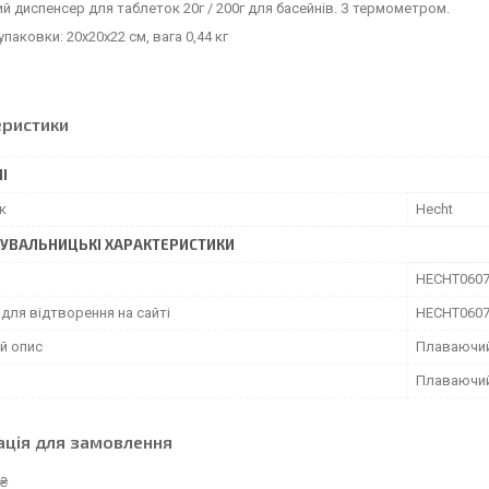
 диспенсер для таблеток 20г / 200г для басейнів.
З термометром.
упаковки: 20х20х22 см, вага 0,44 кг
еристики
І
к
Hecht
УВАЛЬНИЦЬКІ ХАРАКТЕРИСТИКИ
HECHT060
для відтворення на сайті
HECHT060
й опис
Плаваючий
Плаваючий
ація для замовлення
 ₴