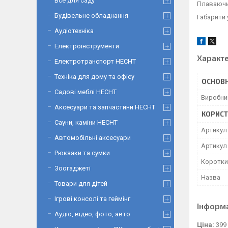
Все для саду
Плаваючий
Будівельне обладнання
Габарити 
Аудіотехніка
Електроінструменти
Характ
Електротранспорт HECHT
Техніка для дому та офісу
ОСНОВН
Садові меблі HECHT
Виробни
Аксесуари та запчастини HECHT
КОРИСТ
Сауни, каміни HECHT
Артикул
Автомобільні аксесуари
Артикул 
Рюкзаки та сумки
Коротки
Зоогаджеті
Назва
Товари для дітей
Ігрові консолі та геймінг
Інформ
Аудіо, відео, фото, авто
Ціна:
399