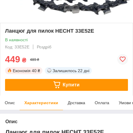
Ланцюг для пилок HECHT 33E52E
В наявності
Код: 33E52E
Роздріб
449
₴
489 ₴
Економія
40 ₴
Залишилось
22 дні
Купити
Опис
Характеристики
Доставка
Оплата
Умови 
Опис
Ланцюг для пилок HECHT 33E52E