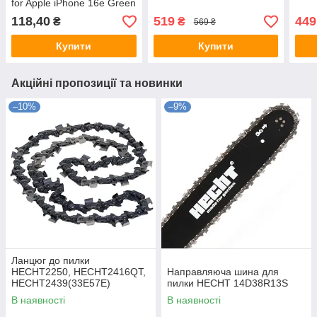
for Apple iPhone 16e Green
118,40
519
449
₴
₴
569 ₴
Купити
Купити
Акційні пропозиції та новинки
–10%
–9%
Ланцюг до пилки
НECHT2250, HECHT2416QT,
Направляюча шина для
HECHT2439(33E57E)
пилки HECHT 14D38R13S
В наявності
В наявності