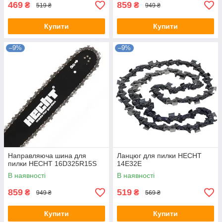
469
859
₴
₴
519 ₴
949 ₴
Купити
Купити
–9%
–9%
Направляюча шина для
Ланцюг для пилки HECHT
пилки HECHT 16D325R15S
14E32E
В наявності
В наявності
859
519
₴
₴
949 ₴
569 ₴
Купити
Купити