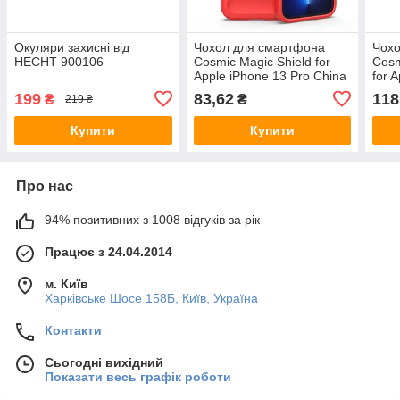
Окуляри захисні від
Чохол для смартфона
Чох
HECHT 900106
Cosmic Magic Shield for
Cosm
Apple iPhone 13 Pro China
for 
Red
Red
199
83,62
118
₴
₴
219 ₴
Купити
Купити
Про нас
94% позитивних з 1008 відгуків за рік
Працює з 24.04.2014
м. Київ
Харківське Шосе 158Б, Київ, Україна
Контакти
Сьогодні вихідний
Показати весь графік роботи