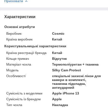
Приховати
Характеристики
Основні атрибути
Виробник
Cosmic
Країна виробник
Китай
Користувальницькі характеристики
Країна реєстрації бренда
Китай
Кільце-тримач
Відсутнє
Матеріал чохла
Термополіуретан + тканина
Мoдель
Silky Cam Protect
Особливості
спеціальні захисні лінзи для
камери в комплекті,
тканинна підкладка,
антиударний
Сумісність з моделями
Apple iPhone 13
Сумісність із брендом
Apple
Тип чохла
Накладка