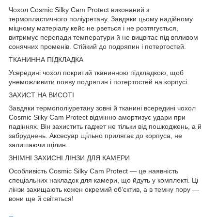
Чохол Cosmic Silky Cam Protect виконаний з
термопластичного поліуретану. Завдяки цьому надійному
міцному матеріалу кейс не рветься і не розтягується,
витримує перепади температури й не вицвітає під впливом
сонячних променів. Стійкий до подряпин і потертостей.
ТКАНИННА ПІДКЛАДКА
Усередині чохол покритий тканинною підкладкою, щоб
унеможливити появу подряпин і потертостей на корпусі.
ЗАХИСТ НА ВИСОТІ
Завдяки термополіуретану зовні й тканині всередині чохол
Cosmic Silky Cam Protect відмінно амортизує удари при
падіннях. Він захистить гаджет не тільки від пошкоджень, а й
забруднень. Аксесуар щільно прилягає до корпуса, не
залишаючи щілин.
ЗНІМНІ ЗАХИСНІ ЛІНЗИ ДЛЯ КАМЕРИ
Особливість Cosmic Silky Cam Protect — це наявність
спеціальних накладок для камери, що йдуть у комплекті. Ці
лінзи захищають кожен окремий об’єктив, а в темну пору —
вони ще й світяться!