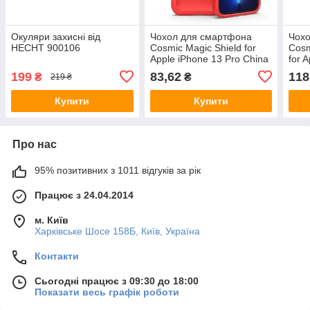
Окуляри захисні від
Чохол для смартфона
Чох
HECHT 900106
Cosmic Magic Shield for
Cosm
Apple iPhone 13 Pro China
for 
Red
Red
199
83,62
118
₴
₴
219 ₴
Купити
Купити
Про нас
95% позитивних з 1011 відгуків за рік
Працює з 24.04.2014
м. Київ
Харківське Шосе 158Б, Київ, Україна
Контакти
Сьогодні працює з 09:30 до 18:00
Показати весь графік роботи