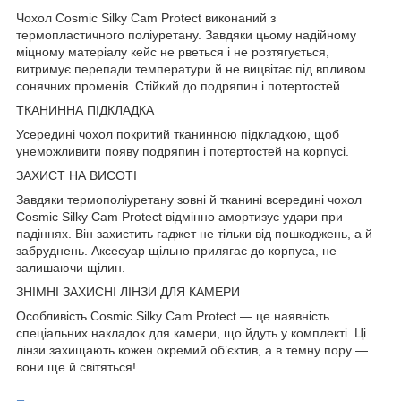
Чохол Cosmic Silky Cam Protect виконаний з
термопластичного поліуретану. Завдяки цьому надійному
міцному матеріалу кейс не рветься і не розтягується,
витримує перепади температури й не вицвітає під впливом
сонячних променів. Стійкий до подряпин і потертостей.
ТКАНИННА ПІДКЛАДКА
Усередині чохол покритий тканинною підкладкою, щоб
унеможливити появу подряпин і потертостей на корпусі.
ЗАХИСТ НА ВИСОТІ
Завдяки термополіуретану зовні й тканині всередині чохол
Cosmic Silky Cam Protect відмінно амортизує удари при
падіннях. Він захистить гаджет не тільки від пошкоджень, а й
забруднень. Аксесуар щільно прилягає до корпуса, не
залишаючи щілин.
ЗНІМНІ ЗАХИСНІ ЛІНЗИ ДЛЯ КАМЕРИ
Особливість Cosmic Silky Cam Protect — це наявність
спеціальних накладок для камери, що йдуть у комплекті. Ці
лінзи захищають кожен окремий об’єктив, а в темну пору —
вони ще й світяться!