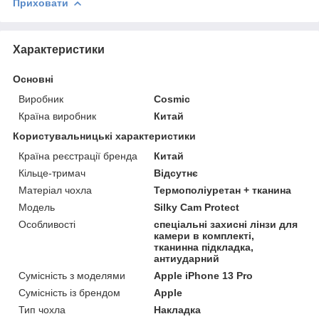
Приховати
Характеристики
Основні
Виробник
Cosmic
Країна виробник
Китай
Користувальницькі характеристики
Країна реєстрації бренда
Китай
Кільце-тримач
Відсутнє
Матеріал чохла
Термополіуретан + тканина
Мoдель
Silky Cam Protect
Особливості
спеціальні захисні лінзи для
камери в комплекті,
тканинна підкладка,
антиударний
Сумісність з моделями
Apple iPhone 13 Pro
Сумісність із брендом
Apple
Тип чохла
Накладка