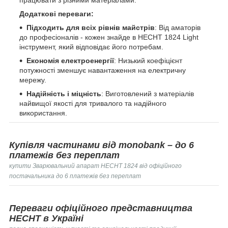
працювати з різними матеріалами.
Додаткові переваги:
Підходить для всіх рівнів майстрів
: Від аматорів
до професіоналів - кожен знайде в HECHT 1824 Light
інструмент, який відповідає його потребам.
Економія електроенергії
: Низький коефіцієнт
потужності зменшує навантаження на електричну
мережу.
Надійність і міцність
: Виготовлений з матеріалів
найвищої якості для тривалого та надійного
використання.
Купівля частинами від monobank – до 6
платежів без переплат
купити Зварювальний апарат HECHT 1824 від офіційного
постачальника до 6 платежів без переплат
Переваги офіційного представництва
HECHT в Україні