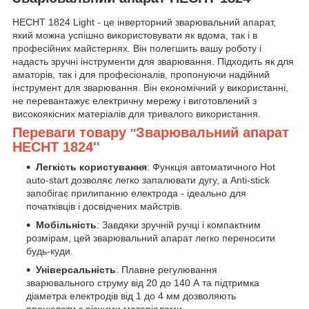
HECHT 1824 Light - це інверторний зварювальний апарат,
який можна успішно використовувати як вдома, так і в
професійних майстернях. Він полегшить вашу роботу і
надасть зручні інструменти для зварювання. Підходить як для
аматорів, так і для професіоналів, пропонуючи надійний
інструмент для зварювання. Він економічний у використанні,
не перевантажує електричну мережу і виготовлений з
високоякісних матеріалів для тривалого використання.
Переваги товару
Зварювальний апарат
''
HECHT 1824''
Легкість користування
: Функція автоматичного
Hot
auto-start
дозволяє легко запалювати дугу, а Anti-stick
запобігає прилипанню електрода - ідеально для
початківців і досвідчених майстрів.
Мобільність
: Завдяки зручній ручці і компактним
розмірам, цей зварювальний апарат легко переносити
будь-куди.
Універсальність
: Плавне регулювання
зварювального струму від 20 до 140 А та підтримка
діаметра електродів від 1 до 4 мм дозволяють