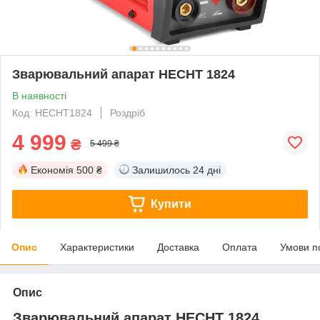
Зварювальний апарат HECHT 1824
В наявності
Код: HECHT1824
Роздріб
4 999
₴
5 499 ₴
Економія
500 ₴
Залишилось
24 дні
Купити
Опис
Характеристики
Доставка
Оплата
Умови п
Опис
Зварювальний апарат HECHT 1824