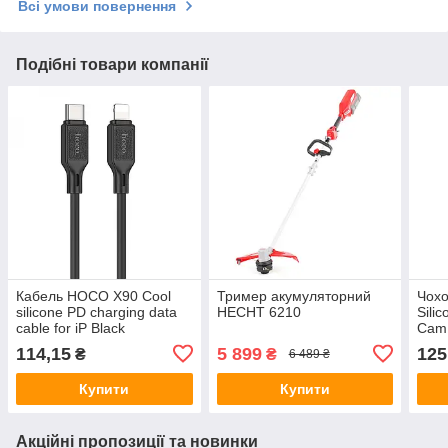
Всі умови повернення
Подібні товари компанії
Кабель HOCO X90 Cool
Тример акумуляторний
Чох
silicone PD charging data
HECHT 6210
Sili
cable for iP Black
Cam 
Pro 
114,15
5 899
125
₴
₴
6 489 ₴
Купити
Купити
Акційні пропозиції та новинки