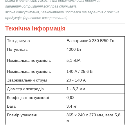
повна впевненість у якості та оригінальності продукції
гарантія дотримання всіх прав споживача
якісна консультація, безкоштовна доставка та гарантія 2 роки на
продукцію (приватне використання)
Технічна інформація
Тип двигуна
Електричний 230 В/50 Гц
Потужність
4000 Вт
Номінальна потужність
5,1 кВА
Номінальна потужність
140 А / 25,6 В
Зварювальний струм
20 - 140 А
Діаметр електродів
1 - 3,2 мм
Коефіцієнт потужності
0,93
Вага
3,4 кг
Розмір упаковки
365 x 240 x 270 мм, вага 5,8
кг