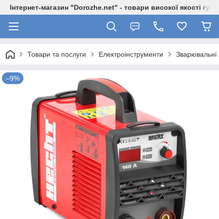
Інтернет-магазин "Dorozhe.net" - товари високої якості гур
Товари та послуги
Електроінструменти
Зварювальні
–9%