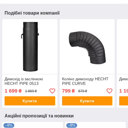
Подібні товари компанії
Димохід із заслінкою
Коліно димоходу HECHT
Димо
HECHT PIPE 0513
PIPE CURVE
1 699
799
1 1
₴
₴
1 869 ₴
879 ₴
Купити
Купити
Акційні пропозиції та новинки
–9%
–9%