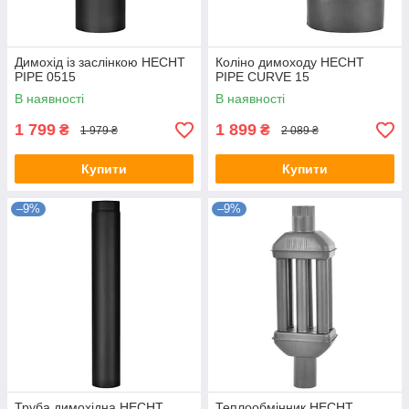
Димохід із заслінкою HECHT
Коліно димоходу HECHT
PIPE 0515
PIPE CURVE 15
В наявності
В наявності
1 799
1 899
₴
₴
1 979 ₴
2 089 ₴
Купити
Купити
–9%
–9%
Труба димохідна HECHT
Теплообмінник HECHT