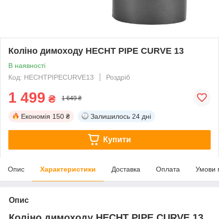
Коліно димоходу HECHT PIPE CURVE 13
В наявності
Код: HECHTPIPECURVE13
Роздріб
1 499
₴
1 649 ₴
Економія
150 ₴
Залишилось
24 дні
Купити
Опис
Характеристики
Доставка
Оплата
Умови 
Опис
Коліно димоходу HECHT PIPE CURVE 13