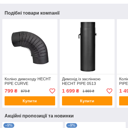
Подібні товари компанії
Коліно димоходу HECHT
Димохід із заслінкою
Кол
PIPE CURVE
HECHT PIPE 0513
PIP
799
1 699
1 4
₴
₴
879 ₴
1 869 ₴
Купити
Купити
Акційні пропозиції та новинки
–9%
–9%