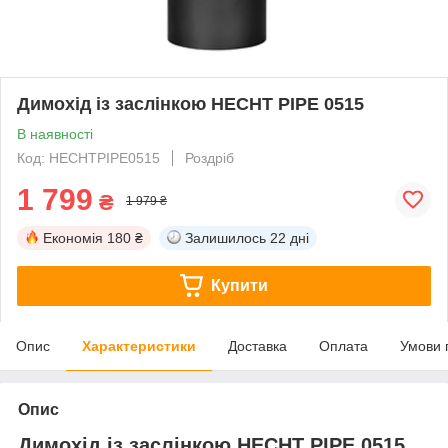
Димохід із заслінкою HECHT PIPE 0515
В наявності
Код: HECHTPIPE0515
Роздріб
1 799
₴
1 979 ₴
Економія
180 ₴
Залишилось
22 дні
Купити
Опис
Характеристики
Доставка
Оплата
Умови 
Опис
Димохід із заслінкою HECHT PIPE 0515