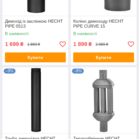
Димохід із заслінкою HECHT
Коліно димоходу HECHT
PIPE 0513
PIPE CURVE 15
В наявності
В наявності
1 699
1 899
₴
₴
1 869 ₴
2 089 ₴
Купити
Купити
–9%
–9%
Труба димохідна HECHT
Теплообмінник HECHT