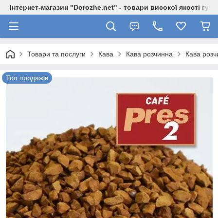
Інтернет-магазин "Dorozhe.net" - товари високої якості гур
Товари та послуги
Кава
Кава розчинна
Кава розч
Топ продажів