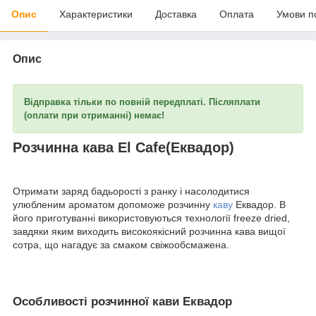
Опис
Характеристики
Доставка
Оплата
Умови п
Опис
Відправка тільки по повній передплаті. Післяплати
(оплати при отриманні) немає!
Розчинна кава El Cafe(Еквадор)
Отримати заряд бадьорості з ранку і насолодитися
улюбленим ароматом допоможе розчинну
каву
Еквадор. В
його приготуванні використовуються технології freeze dried,
завдяки яким виходить високоякісний розчинна кава вищої
сотра, що нагадує за смаком свіжообсмажена.
Особливості розчинної кави Еквадор