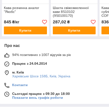
Кава розчинна аналог
Шахта свіжозмеленної
Кава
"Якобс"
кави 8S10102
субл
(9S0100170)
COF
В'Є
845
287,02
836
₴/кг
₴
Купити
Купити
Про нас
94% позитивних з 1007 відгуків за рік
Працює з 24.04.2014
м. Київ
Харківське Шосе 158Б, Київ, Україна
Контакти
Сьогодні працює з 09:30 до 18:00
Показати весь графік роботи