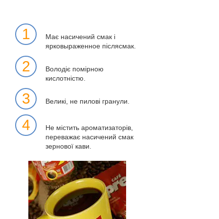
1
Має насичений смак і
ярковыраженное післясмак.
2
Володіє помірною
кислотністю.
3
Великі, не пилові гранули.
4
Не містить ароматизаторів,
переважає насичений смак
зернової кави.