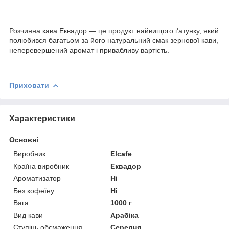
Розчинна кава Еквадор — це продукт найвищого ґатунку, який
полюбився багатьом за його натуральний смак зернової кави,
неперевершений аромат і привабливу вартість.
Приховати
Характеристики
Основні
Виробник
Elcafe
Країна виробник
Еквадор
Ароматизатор
Ні
Без кофеїну
Ні
Вага
1000 г
Вид кави
Арабіка
Ступінь обсмаження
Середня