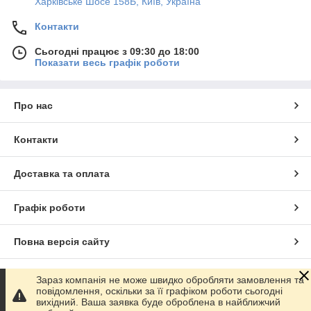
Харківське Шосе 158Б, Київ, Україна
Контакти
Сьогодні працює з 09:30 до 18:00
Показати весь графік роботи
Про нас
Контакти
Доставка та оплата
Графік роботи
Повна версія сайту
Сайт створено на маркетплейсі
Prom.ua
Зараз компанія не може швидко обробляти замовлення та
повідомлення, оскільки за її графіком роботи сьогодні
вихідний. Ваша заявка буде оброблена в найближчий
Політика конфіденційності