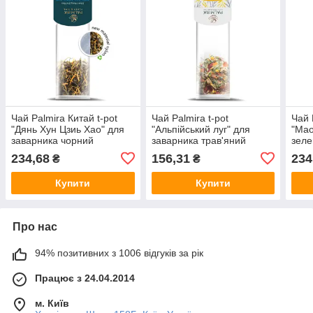
Чай Palmira Китай t-pot
Чай Palmira t-pot
Чай 
"Дянь Хун Цзиь Хао" для
"Альпійський луг" для
"Мао
заварника чорний
заварника трав'яний
зел
234,68
156,31
234
₴
₴
Купити
Купити
Про нас
94% позитивних з 1006 відгуків за рік
Працює з 24.04.2014
м. Київ