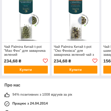
Чай Palmira Китай t-pot
Чай Palmira Китай t-pot
Чай 
"Мао Фен" для заварника
"Око Фенікса" для
шамп
зелений
заварника зелений чай з
зава
жасмином
зел
234,68
234,68
156
₴
₴
Купити
Купити
Про нас
94% позитивних з 1008 відгуків за рік
Працює з 24.04.2014