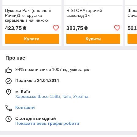
Цукерки Ракі (оновлені
RISTORA гарячий
Шок
Рачки)1 кг, хрустка
шоколад 1кг
Cava
карамель з начинкою
шоколад-арахіс
423,75
383,75
521
₴
₴
Купити
Купити
Про нас
94% позитивних з 1007 відгуків за рік
Працює з 24.04.2014
м. Київ
Харківське Шосе 158Б, Київ, Україна
Контакти
Сьогодні вихідний
Показати весь графік роботи