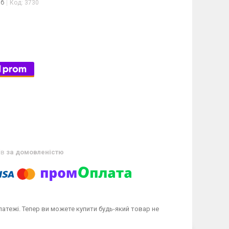
іб
Код:
3730
ів
за домовленістю
латежі. Тепер ви можете купити будь-який товар не