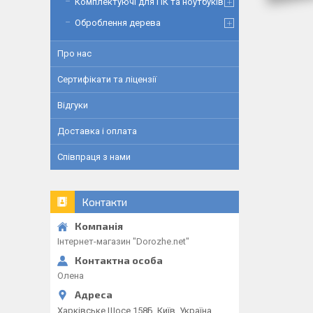
Комплектуючі для ПК та ноутбуків
Оброблення дерева
Про нас
Сертифікати та ліцензії
Відгуки
Доставка і оплата
Співпраця з нами
Контакти
Інтернет-магазин "Dorozhe.net"
Олена
Харківське Шосе 158Б, Київ, Україна