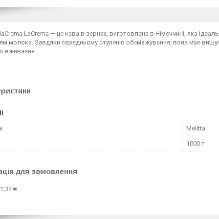
ellaCrema LaCrema — це кава в зернах, виготовлена в Німеччині, яка ідеал
м молока. Завдяки середньому ступеню обсмажування, вона має вишукан
о вживання.
еристики
І
к
Melitta
1000 г
ація для замовлення
1,34 ₴