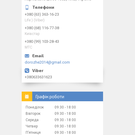
+380 (63) 363-16-23
Life:) (Viber)
+380 (68) 116-77-38
Kиiвcтap
+380 (99) 103-28-43
МТС
dorozhe2014@gmail.com
+380633631623
Графік роботи
Понеділок
09:30
18:00
Вівторок
09:30
18:00
Середа
09:30
18:00
Четвер
09:30
18:00
Пʼятниця
09:30
18:00