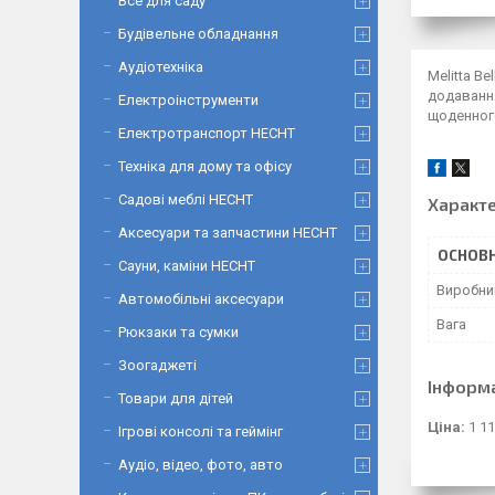
Все для саду
Будівельне обладнання
Аудіотехніка
Melitta B
додавання
Електроінструменти
щоденног
Електротранспорт HECHT
Техніка для дому та офісу
Садові меблі HECHT
Характ
Аксесуари та запчастини HECHT
ОСНОВН
Сауни, каміни HECHT
Виробни
Автомобільні аксесуари
Вага
Рюкзаки та сумки
Зоогаджеті
Інформ
Товари для дітей
Ціна:
1 11
Ігрові консолі та геймінг
Аудіо, відео, фото, авто