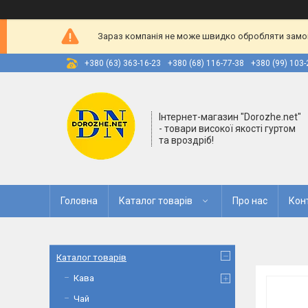
Зараз компанія не може швидко обробляти замовл
+380 (63) 363-16-23
+380 (68) 116-77-38
+380 (99) 103-
Інтернет-магазин "Dorozhe.net"
- товари високої якості гуртом
та вроздріб!
Головна
Каталог товарів
Про нас
Кон
Каталог товарів
Кава
Чай