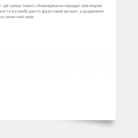
о. Цій суміші темної обсмажування передає свій міцний
зилії та Колумбії дають фруктовий аромат, а додавання
час пікантний смак.