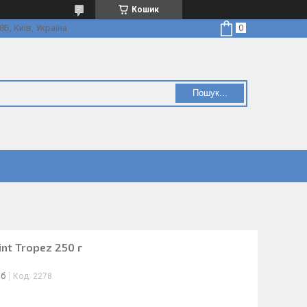
Кошик
Б, Київ, Україна
Пошук...
int Tropez 250 г
іб
Код:
2278