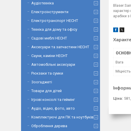
Аудіотехніка
Blaser Sa
характер 
Електроінструменти
арабіки з
Електротранспорт HECHT
Техніка для дому та офісу
Садові меблі HECHT
Характ
Аксесуари та запчастини HECHT
ОСНОВН
Сауни, каміни HECHT
Вага
Автомобільні аксесуари
Міцність
Рюкзаки та сумки
Зоогаджеті
Інформ
Товари для дітей
Ціна:
581,
Ігрові консолі та геймінг
Аудіо, відео, фото, авто
Комплектуючі для ПК та ноутбуків
Оброблення дерева