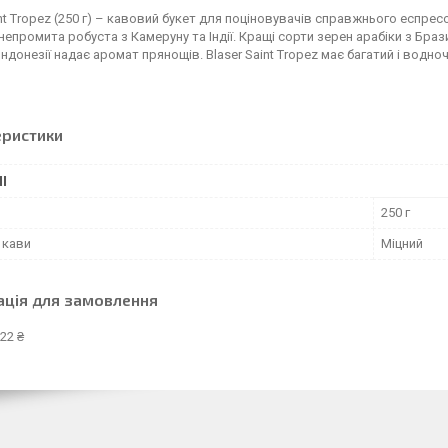
int Tropez (250 г) – кавовий букет для поціновувачів справжнього еспрес
непромита робуста з Камеруну та Індії. Кращі сорти зерен арабіки з Бра
 Індонезії надає аромат прянощів. Blaser Saint Tropez має багатий і водно
еристики
І
250 г
 кави
Міцний
ація для замовлення
22 ₴