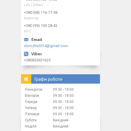
Life:) (Viber)
+380 (68) 116-77-38
Kиiвcтap
+380 (99) 103-28-43
МТС
dorozhe2014@gmail.com
+380633631623
Графік роботи
Понеділок
09:30
18:00
Вівторок
09:30
18:00
Середа
09:30
18:00
Четвер
09:30
18:00
Пʼятниця
09:30
18:00
Субота
Вихідний
Неділя
Вихідний