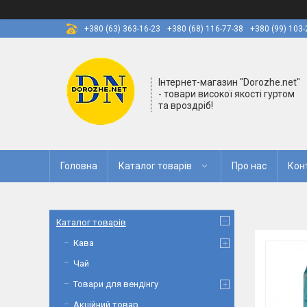
+380 (63) 363-16-23
+380 (68) 116-77-38
+380 (99) 103-
Інтернет-магазин "Dorozhe.net"
- товари високої якості гуртом
та вроздріб!
Головна
Каталог товарів
Про нас
Кон
Каталог товарів
Кава
Чай
Товари для вендінгу
Акційний товар