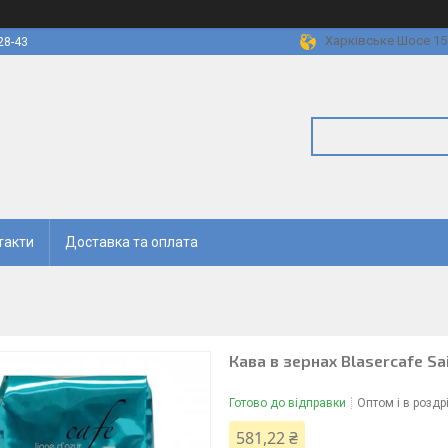
Харківське Шосе 158
28-43
такти
Доставка та оплата
Кава в зернах Blasercafe Sa
Готово до відправки
Оптом і в роздр
581,22 ₴