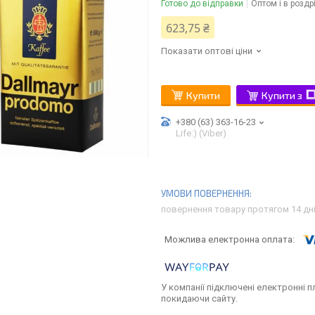
Готово до відправки
Оптом і в роздр
623,75 ₴
Показати оптові ціни
Купити
Купити з
+380 (63) 363-16-23
Life:) (Viber)
повернення товару протягом 14 дн
У компанії підключені електронні п
покидаючи сайту.