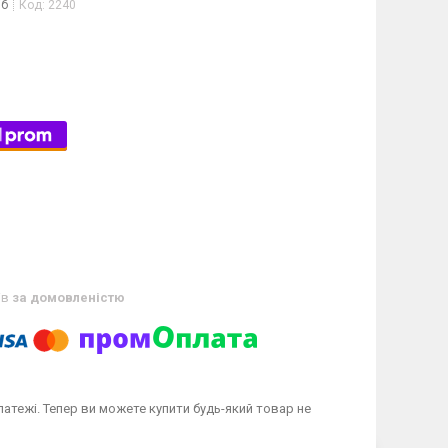
іб
Код:
2240
ів
за домовленістю
латежі. Тепер ви можете купити будь-який товар не