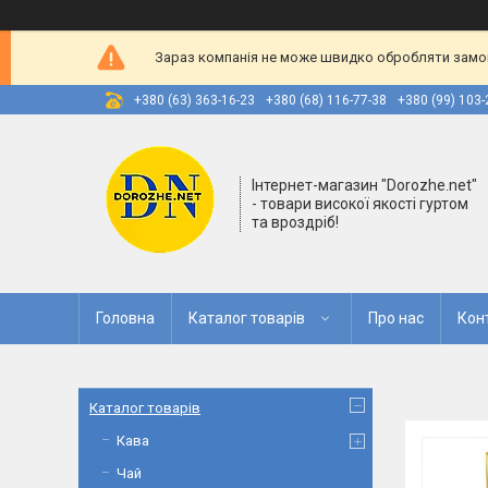
Зараз компанія не може швидко обробляти замовл
+380 (63) 363-16-23
+380 (68) 116-77-38
+380 (99) 103-
Інтернет-магазин "Dorozhe.net"
- товари високої якості гуртом
та вроздріб!
Головна
Каталог товарів
Про нас
Кон
Каталог товарів
Кава
Чай