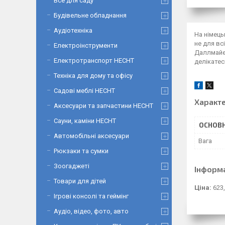
Все для саду
Будівельне обладнання
Аудіотехніка
На німець
не для вс
Електроінструменти
Даллмайер
Електротранспорт HECHT
делікатес
Техніка для дому та офісу
Садові меблі HECHT
Характ
Аксесуари та запчастини HECHT
Сауни, каміни HECHT
ОСНОВН
Автомобільні аксесуари
Вага
Рюкзаки та сумки
Зоогаджеті
Інформ
Товари для дітей
Ціна:
623,
Ігрові консолі та геймінг
Аудіо, відео, фото, авто