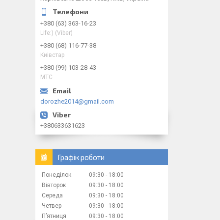
+380 (63) 363-16-23
Life:) (Viber)
+380 (68) 116-77-38
Kиiвcтap
+380 (99) 103-28-43
МТС
dorozhe2014@gmail.com
+380633631623
Графік роботи
Понеділок
09:30
18:00
Вівторок
09:30
18:00
Середа
09:30
18:00
Четвер
09:30
18:00
Пʼятниця
09:30
18:00