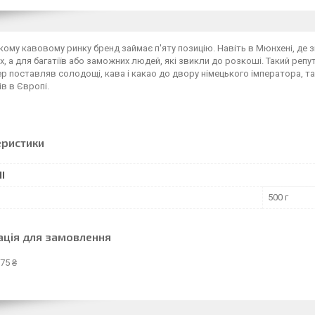
кому кавовому ринку бренд займає п'яту позицію. Навіть в Мюнхені, де з
іх, а для багатіїв або заможних людей, які звикли до розкоші. Такий репу
 поставляв солодощі, кава і какао до двору німецького імператора, та
ів в Європі.
еристики
І
500 г
ація для замовлення
75 ₴