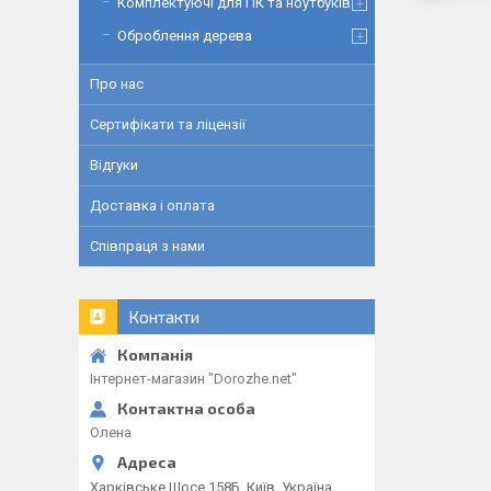
Комплектуючі для ПК та ноутбуків
Оброблення дерева
Про нас
Сертифікати та ліцензії
Відгуки
Доставка і оплата
Співпраця з нами
Контакти
Інтернет-магазин "Dorozhe.net"
Олена
Харківське Шосе 158Б, Київ, Україна