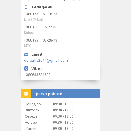
+380 (63) 363-16-23
Life:) (Viber)
+380 (68) 116-77-38
Kиiвcтap
+380 (99) 103-28-43
МТС
dorozhe2014@gmail.com
+380633631623
Графік роботи
Понеділок
09:30
18:00
Вівторок
09:30
18:00
Середа
09:30
18:00
Четвер
09:30
18:00
Пʼятниця
09:30
18:00