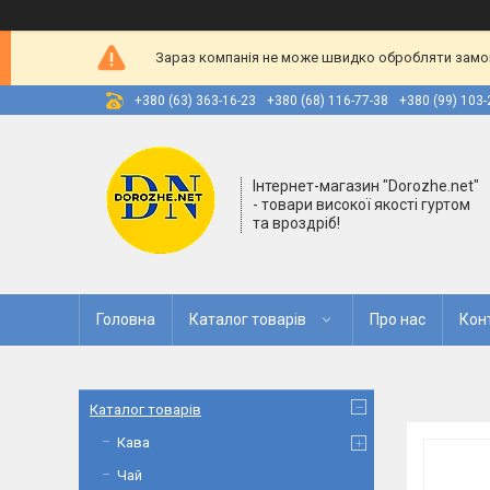
Зараз компанія не може швидко обробляти замовл
+380 (63) 363-16-23
+380 (68) 116-77-38
+380 (99) 103-
Інтернет-магазин "Dorozhe.net"
- товари високої якості гуртом
та вроздріб!
Головна
Каталог товарів
Про нас
Кон
Каталог товарів
Кава
Чай