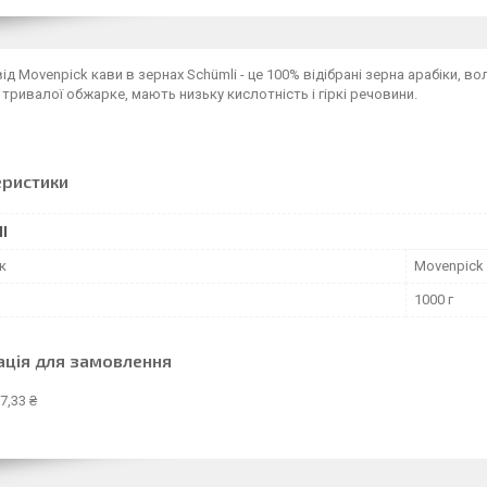
ід Movenpick кави в зернах Schümli - це 100% відібрані зерна арабіки, 
 тривалої обжарке, мають низьку кислотність і гіркі речовини.
еристики
І
к
Movenpick
1000 г
ація для замовлення
7,33 ₴