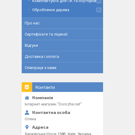
Комплектуючі для ПК та ноутбуків
Оброблення дерева
Про нас
Сертифікати та ліцензії
Відгуки
Доставка і оплата
Співпраця з нами
Контакти
Інтернет-магазин "Dorozhe.net"
Олена
Харківське Шосе 158Б, Київ, Україна