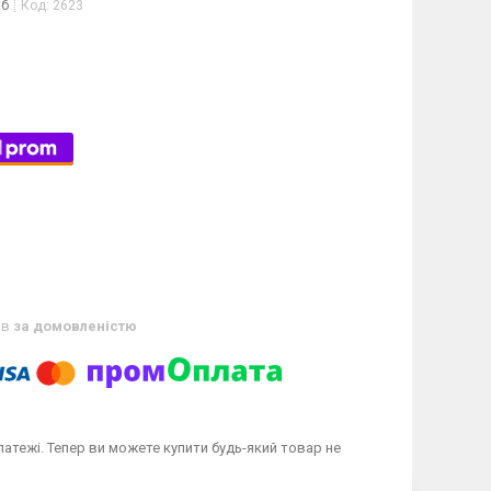
іб
Код:
2623
ів
за домовленістю
латежі. Тепер ви можете купити будь-який товар не