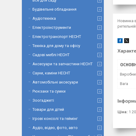
Все для саду
Будівельне обладнання
Аудіотехніка
Новинка в
ретельній
Електроінструменти
Електротранспорт HECHT
Техніка для дому та офісу
Характ
Садові меблі HECHT
Аксесуари та запчастини HECHT
ОСНОВН
Сауни, каміни HECHT
Виробни
Автомобільні аксесуари
Вага
Рюкзаки та сумки
Інформ
Зоогаджеті
Товари для дітей
Ціна:
1 20
Ігрові консолі та геймінг
Аудіо, відео, фото, авто