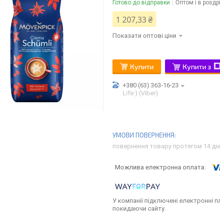
Готово до відправки
Оптом і в роздр
1 207,33 ₴
Показати оптові ціни
Купити
Купити з
+380 (63) 363-16-23
Life:) (Viber)
повернення товару протягом 14 дн
У компанії підключені електронні п
покидаючи сайту.