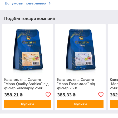
Всі умови повернення
Подібні товари компанії
Кава мелена Cavarro
Кава мелена Cavarro
Кава
"Mono Quality Arabica" під
"Mono Гватемала" під
"Mon
фільтр кавоварку 250г
фільтр 250г
250г
358,21
385,33
362
₴
₴
Купити
Купити