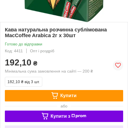
Кава натуральна розчинна сублімована
MacCoffee Arabica 2г x 30шт
Готово до відправки
Код: 4411
Опт і роздріб
192,10
₴
Мінімальна сума замовлення на сайті — 200 ₴
182,10 ₴
від 3 шт.
Купити
або
Купити з