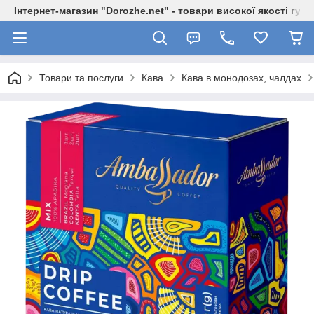
Інтернет-магазин "Dorozhe.net" - товари високої якості гур
Товари та послуги
Кава
Кава в монодозах, чалдах