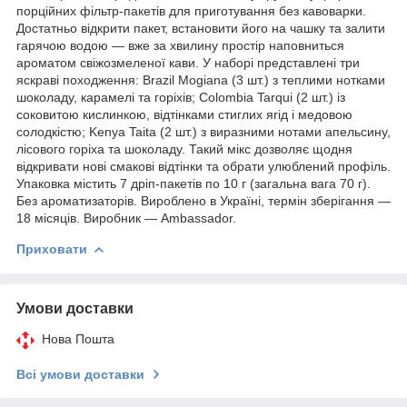
порційних фільтр-пакетів для приготування без кавоварки.
Достатньо відкрити пакет, встановити його на чашку та залити
гарячою водою — вже за хвилину простір наповниться
ароматом свіжозмеленої кави. У наборі представлені три
яскраві походження: Brazil Mogiana (3 шт.) з теплими нотками
шоколаду, карамелі та горіхів; Colombia Tarqui (2 шт.) із
соковитою кислинкою, відтінками стиглих ягід і медовою
солодкістю; Kenya Taita (2 шт.) з виразними нотами апельсину,
лісового горіха та шоколаду. Такий мікс дозволяє щодня
відкривати нові смакові відтінки та обрати улюблений профіль.
Упаковка містить 7 дріп-пакетів по 10 г (загальна вага 70 г).
Без ароматизаторів. Вироблено в Україні, термін зберігання —
18 місяців. Виробник — Ambassador.
Приховати
Умови доставки
Нова Пошта
Всі умови доставки