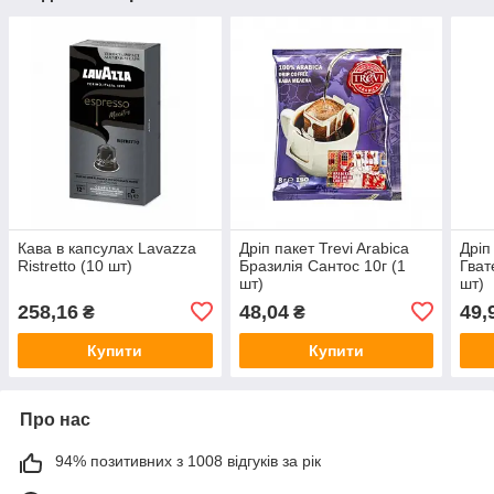
Кава в капсулах Lavazza
Дріп пакет Trevi Arabica
Дріп
Ristretto (10 шт)
Бразилія Сантос 10г (1
Гват
шт)
шт)
258,16
48,04
49,
₴
₴
Купити
Купити
Про нас
94% позитивних з 1008 відгуків за рік