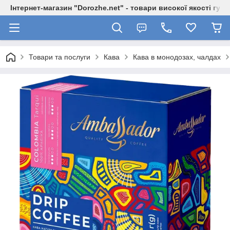
Інтернет-магазин "Dorozhe.net" - товари високої якості гур
Товари та послуги
Кава
Кава в монодозах, чалдах