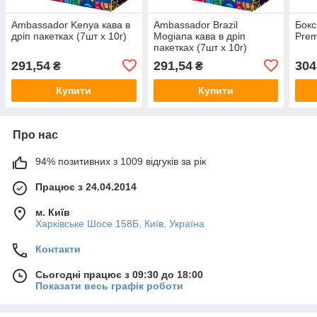
Ambassador Kenya кава в
Ambassador Brazil
Бокс
дріп пакетках (7шт х 10г)
Mogiana кава в дріп
Prem
пакетках (7шт х 10г)
291,54
291,54
304
₴
₴
Купити
Купити
Про нас
94% позитивних з 1009 відгуків за рік
Працює з 24.04.2014
м. Київ
Харківське Шосе 158Б, Київ, Україна
Контакти
Сьогодні працює з 09:30 до 18:00
Показати весь графік роботи