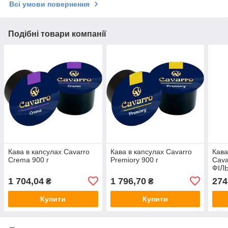
Всі умови повернення
Подібні товари компанії
Кава в капсулах Cavarro
Кава в капсулах Cavarro
Кава
Crema 900 г
Premiory 900 г
Cava
ФІЛ
1 704,04
1 796,70
274
₴
₴
Купити
Купити