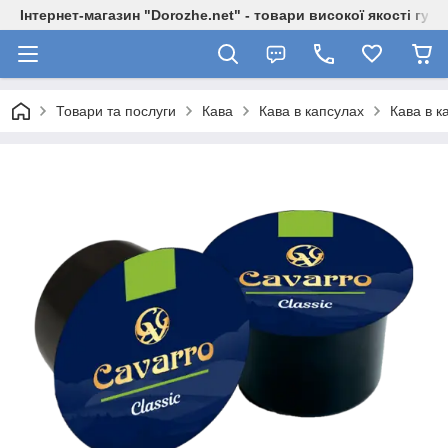
Інтернет-магазин "Dorozhe.net" - товари високої якості гур
Товари та послуги
Кава
Кава в капсулах
Кава в к