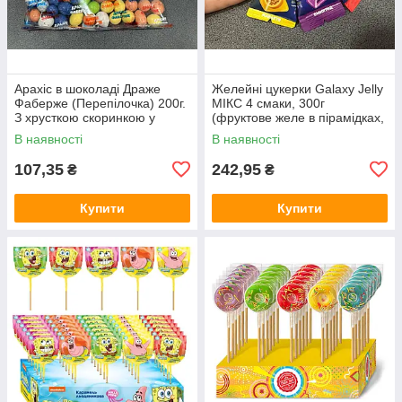
Арахіс в шоколаді Драже
Желейні цукерки Galaxy Jelly
Фаберже (Перепілочка) 200г.
МІКС 4 смаки, 300г
З хрусткою скоринкою у
(фруктове желе в пірамідках,
вигляді перепелиного яйця
трикутники)
В наявності
В наявності
107,35
242,95
₴
₴
Купити
Купити