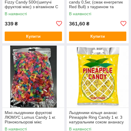
Fizzy Candy 500г(шипучі
candy 0,5кг, (смак енегретик
фруктові мікс) з вітаміном C
Red Bull) з таурином та
та ментолом
гуараною для бадьорості
В наявності
В наявності
339
361,60
₴
₴
Купити
Купити
Міні-льодяники фруктові
Льодяники кільця ананас
ЛЮМУС Lumus Candy 1 кг.
Pineapple Ring Candy 1 кг. З
Різнокольорові мікс
натуральним соком ананасу
фруктових смаків
В наявності
В наявності