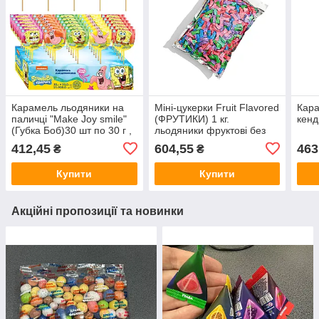
Карамель льодяники на
Міні-цукерки Fruit Flavored
Кара
паличці "Make Joy smile"
(ФРУТИКИ) 1 кг.
кенд
(Губка Боб)30 шт по 30 г ,
льодяники фруктові без
шоубокс0,9 кг
цукру мікс смаків з
412,45
604,55
463
₴
₴
холодком і вітаміном С
Купити
Купити
Акційні пропозиції та новинки