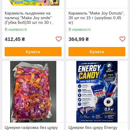
Карамель льодяники на
Карамель "Make Joy Donuts",
паличці "Make Joy smile"
30 шт по 15 г (шоубокс 0,45
(Губка Боб)30 шт по 30 г ,
кг)
шоубокс0,9 кг
В наявності
В наявності
412,45
364,99
₴
₴
Купити
Купити
Цукерки-газіровка без цукру
Цукерки без цукру Energy