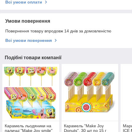
Всі умови оплати
Умови повернення
Повернення товару впродовж 14 днів за домовленістю
Всі умови повернення
Подібні товари компанії
Карамель льодяники на
Карамель "Make Joy
Мар
паличці "Make Joy smile"
Donuts", 30 шт по 15 г
ICE 