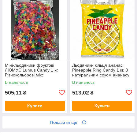
Міні-льодяники фруктові
Льодяники кільця ананас
ЛЮМУС Lumus Candy 1 кг.
Pineapple Ring Candy 1 кг. З
Різнокольорові мікс
натуральним соком ананасу
фруктових смаків
В наявності
В наявності
505,11
513,02
₴
₴
Купити
Купити
Показати ще