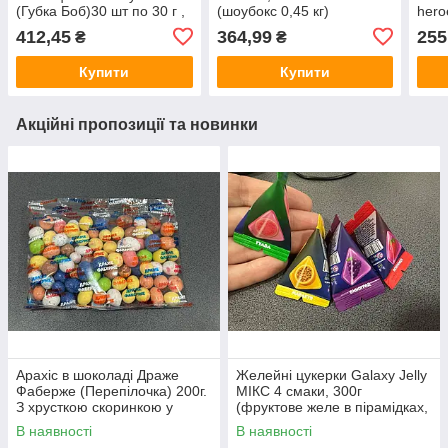
(Губка Боб)30 шт по 30 г ,
(шоубокс 0,45 кг)
hero
шоубокс0,9 кг
ТМ M
412,45
364,99
255
₴
₴
Боб\
Купити
Купити
Акційні пропозиції та новинки
Арахіс в шоколаді Драже
Желейні цукерки Galaxy Jelly
Фаберже (Перепілочка) 200г.
МІКС 4 смаки, 300г
З хрусткою скоринкою у
(фруктове желе в пірамідках,
вигляді перепелиного яйця
трикутники)
В наявності
В наявності