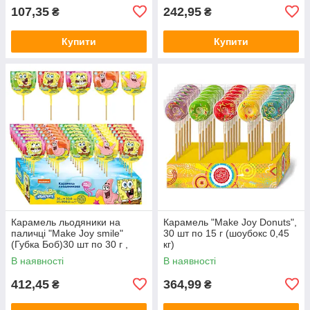
107,35
242,95
₴
₴
Купити
Купити
Карамель льодяники на
Карамель "Make Joy Donuts",
паличці "Make Joy smile"
30 шт по 15 г (шоубокс 0,45
(Губка Боб)30 шт по 30 г ,
кг)
шоубокс0,9 кг
В наявності
В наявності
412,45
364,99
₴
₴