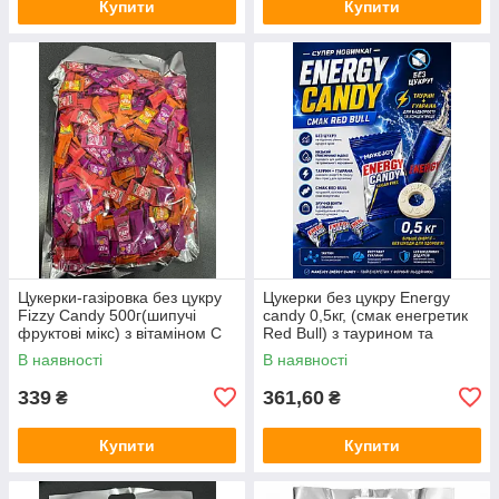
Купити
Купити
Цукерки-газіровка без цукру
Цукерки без цукру Energy
Fizzy Candy 500г(шипучі
candy 0,5кг, (смак енегретик
фруктові мікс) з вітаміном C
Red Bull) з таурином та
та ментолом
гуараною для бадьорості
В наявності
В наявності
339
361,60
₴
₴
Купити
Купити