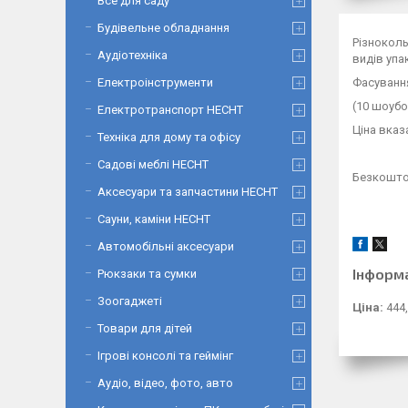
Все для саду
Будівельне обладнання
Різноколь
Аудіотехніка
видів упа
Фасування
Електроінструменти
(10 шоубок
Електротранспорт HECHT
Ціна вказа
Техніка для дому та офісу
Садові меблі HECHT
Безкоштов
Аксесуари та запчастини HECHT
Сауни, каміни HECHT
Автомобільні аксесуари
Інформ
Рюкзаки та сумки
Зоогаджеті
Ціна:
444,
Товари для дітей
Ігрові консолі та геймінг
Аудіо, відео, фото, авто