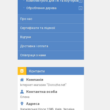
Комплектуючі для ПК та ноутбуків
Оброблення дерева
Про нас
Сертифікати та ліцензії
Відгуки
Доставка і оплата
Співпраця з нами
Контакти
Інтернет-магазин "Dorozhe.net"
Олена
Харківське Шосе 158Б, Київ, Україна