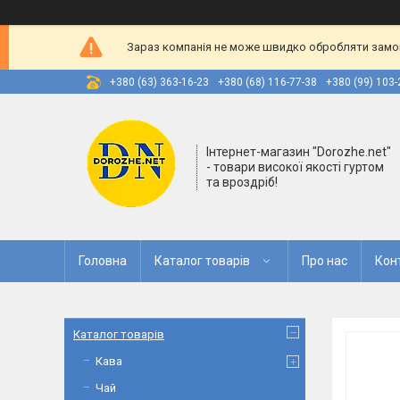
Зараз компанія не може швидко обробляти замовл
+380 (63) 363-16-23
+380 (68) 116-77-38
+380 (99) 103-
Інтернет-магазин "Dorozhe.net"
- товари високої якості гуртом
та вроздріб!
Головна
Каталог товарів
Про нас
Кон
Каталог товарів
Кава
Чай