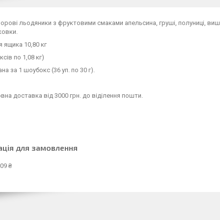
орові льодяники з фруктовими смаками апельсина, груші, полуниці, вишні
ковки.
 ящика 10,80 кг
сів по 1,08 кг)
на за 1 шоубокс (36 уп. по 30 г).
на доставка від 3000 грн. до віділення пошти.
ація для замовлення
09 ₴