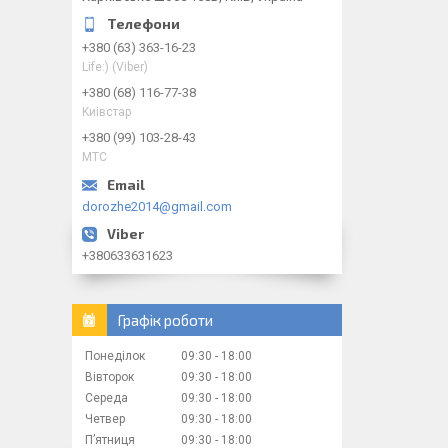
+380 (63) 363-16-23
Life:) (Viber)
+380 (68) 116-77-38
Kиiвcтap
+380 (99) 103-28-43
МТС
dorozhe2014@gmail.com
+380633631623
Графік роботи
Понеділок
09:30
18:00
Вівторок
09:30
18:00
Середа
09:30
18:00
Четвер
09:30
18:00
Пʼятниця
09:30
18:00