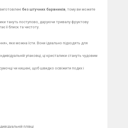
 виготовлені
без штучних барвників
, тому ви можете
ики тануть поступово, даруючи тривалу фруктову
ає її блиск та чистоту.
ння», яке можна їсти. Вони ідеально підходять для
ндивідуальній упаковці, ці кристалики стануть чудовим
сумочці чи кишені, щоб швидко освіжити подих і
дивідуальній плівці