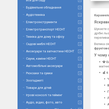
Все для саду
Будівельне обладнання
Аудіотехніка
Карамель
Яскрави
Електроінструменти
Шукаєте с
Електротранспорт HECHT
дрібні ль
Техніка для дому та офісу
переливаю
Велика с
Садові меблі HECHT
фруктово
Аксесуари та запчастини HECHT
У чому 
Сауни, каміни HECHT
💎 
Автомобільні аксесуари
магічн
🍏 
Рюкзаки та сумки
Зоогаджеті
Товари для дітей
Ігрові консолі та геймінг
Аудіо, відео, фото, авто