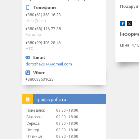
Подаруйт
+380 (63) 363-16-23
Life:) (Viber)
+380 (68) 116-77-38
Інформ
Kиiвcтap
+380 (99) 103-28-43
Ціна:
471,
МТС
dorozhe2014@gmail.com
+380633631623
Графік роботи
Понеділок
09:30
18:00
Вівторок
09:30
18:00
Середа
09:30
18:00
Четвер
09:30
18:00
Пʼятниця
09:30
18:00