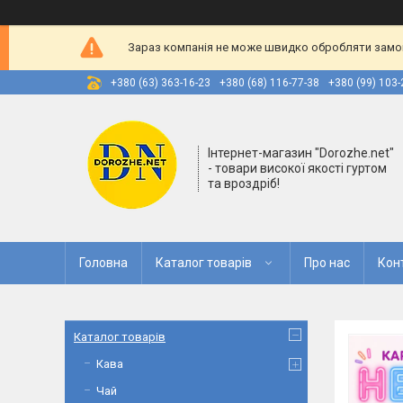
Зараз компанія не може швидко обробляти замовл
+380 (63) 363-16-23
+380 (68) 116-77-38
+380 (99) 103-
Інтернет-магазин "Dorozhe.net"
- товари високої якості гуртом
та вроздріб!
Головна
Каталог товарів
Про нас
Кон
Каталог товарів
Кава
Чай