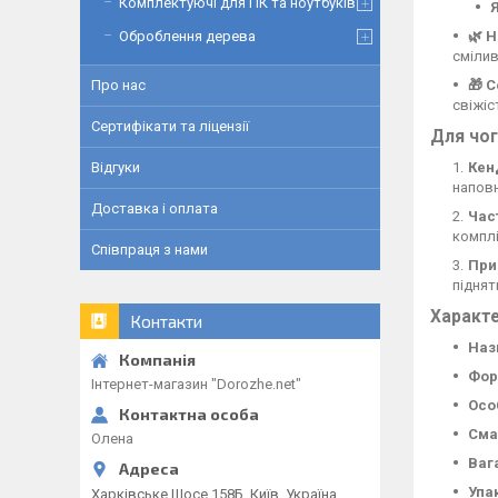
Комплектуючі для ПК та ноутбуків
🌿 Н
Оброблення дерева
смілив
🎁 
Про нас
свіжіс
Сертифікати та ліцензії
Для чог
Кен
Відгуки
наповн
Доставка і оплата
Час
комплі
Співпраця з нами
При
піднят
Характе
Контакти
Наз
Фор
Інтернет-магазин "Dorozhe.net"
Осо
Смак
Олена
Ваг
Упа
Харківське Шосе 158Б, Київ, Україна