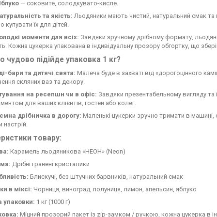
Яблуко
— соковите, солодкувато-кисле.
атуральність та якість:
Льодяники мають чистий, натуральний смак та
о купувати їх для дітей.
Солодкі моменти для всіх:
Завдяки зручному дрібному формату, льодян
ть. Кожна цукерка упакована в індивідуальну прозору обгортку, що зберіг
о чудово підійде упаковка 1 кг?
ді-бари та дитячі свята:
Малеча буде в захваті від «дорогоцінного камі
ення скляних ваз та декору.
тування на ресепшн чи в офіс:
Завдяки презентабельному вигляду та і
ментом для ваших клієнтів, гостей або колег.
ємна дрібничка в дорогу:
Маленькі цукерки зручно тримати в машині, 
и настрій.
ристики товару:
ва:
Карамель льодяникова «НЕОН» (Neon)
ма:
Дрібні гранені кристалики
бливість:
Блискучі, без штучних барвників, натуральний смак
и в міксі:
Чорниця, виноград, полуниця, лимон, апельсин, яблуко
а упаковки:
1 кг (1000 г)
ковка:
Міцний прозорий пакет із zip-замком / ручкою, кожна цукерка в ін