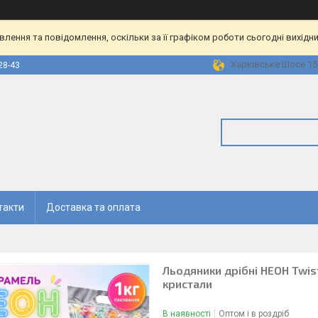
ення та повідомлення, оскільки за її графіком роботи сьогодні вихідн
Харківське Шосе 158
28-43
такти
Доставка та оплата
Льодяники дрібні НЕОН Twist
кристали
В наявності
Оптом і в роздріб