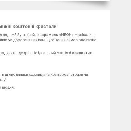
авжні коштовні кристали!
виглядом? Зустрічайте
карамель «НЕОН»
— унікальні
иків чи дорогоцінних камінців! Вони неймовірно гарно
лодких шедеврів. Це ідеальний мікс із
6 соковитих
ь ці льодяники схожими на кольорові стрази чи
олу!
м щодня: