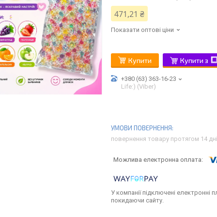
471,21 ₴
Показати оптові ціни
Купити
Купити з
+380 (63) 363-16-23
Life:) (Viber)
повернення товару протягом 14 дн
У компанії підключені електронні п
покидаючи сайту.