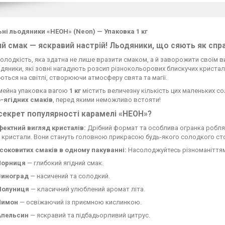
ні льодяники «НЕОН» (Neon) — Упаковка 1 кг
й смак — яскравий настрій! Льодяники, що сяють як спр
олодкість, яка здатна не лише вразити смаком, а й заворожити своїм 
одяники, які зовні нагадують розсип різнокольорових блискучих кристал
ться на світлі, створюючи атмосферу свята та магії.
імейна упаковка вагою
1 кг
містить величезну кількість цих маленьких со
-ягідних смаків
, перед якими неможливо встояти!
секрет популярності карамелі «НЕОН»?
Ефектний вигляд кристалів:
Дрібний формат та особлива огранка роблят
і кристали. Вони стануть головною прикрасою будь-якого солодкого ст
6 соковитих смаків в одному пакуванні:
Насолоджуйтесь різноманіття
Чорниця
— глибокий ягідний смак.
Виноград
— насичений та солодкий.
Полуниця
— класичний улюблений аромат літа.
Лимон
— освіжаючий із приємною кислинкою.
Апельсин
— яскравий та підбадьорливий цитрус.