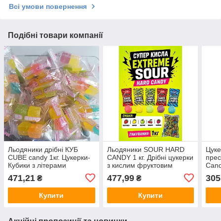
Всі умови повернення
Подібні товари компанії
Льодяники дрібні КУБ
Льодяники SOUR HARD
Цуке
CUBE candy 1кг. Цукерки-
CANDY 1 кг. Дрібні цукерки
прес
Кубики з літерами
з кислим фруктовим
Cand
фруктові
смаком
екст
471,21
477,99
305
₴
₴
чаю
Купити
Купити