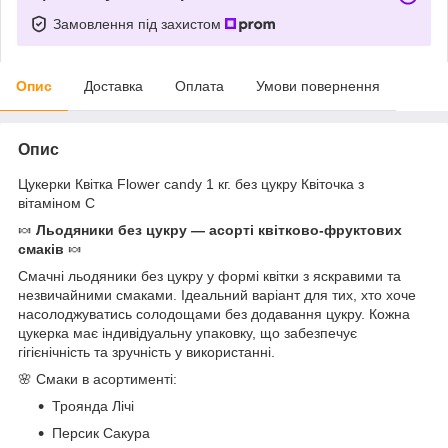
Замовлення під захистом
Опис
Доставка
Оплата
Умови повернення
Опис
Цукерки Квітка Flower candy 1 кг. без цукру Квіточка з
вітаміном С
🍬
Льодяники без цукру — асорті квітково-фруктових
смаків
🍬
Смачні льодяники без цукру у формі квітки з яскравими та
незвичайними смаками. Ідеальний варіант для тих, хто хоче
насолоджуватись солодощами без додавання цукру. Кожна
цукерка має індивідуальну упаковку, що забезпечує
гігієнічність та зручність у використанні.
🌸 Смаки в асортименті:
Троянда Лічі
Персик Сакура