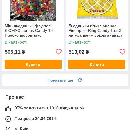
Міні-льодяники фруктові
Льодяники кільця ананас
ЛЮМУС Lumus Candy 1 кг.
Pineapple Ring Candy 1 кг. З
Різнокольорові мікс
натуральним соком ананасу
фруктових смаків
В наявності
В наявності
505,11
513,02
₴
₴
Купити
Купити
Показати ще
Про нас
95% позитивних з 1010 відгуків за рік
Працює з 24.04.2014
м. Київ