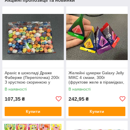
Акційні пропозиції та новинки
Арахіс в шоколаді Драже
Желейні цукерки Galaxy Jelly
Фаберже (Перепілочка) 200г.
МІКС 4 смаки, 300г
З хрусткою скоринкою у
(фруктове желе в пірамідках,
вигляді перепелиного яйця
трикутники)
В наявності
В наявності
107,35
242,95
₴
₴
Купити
Купити