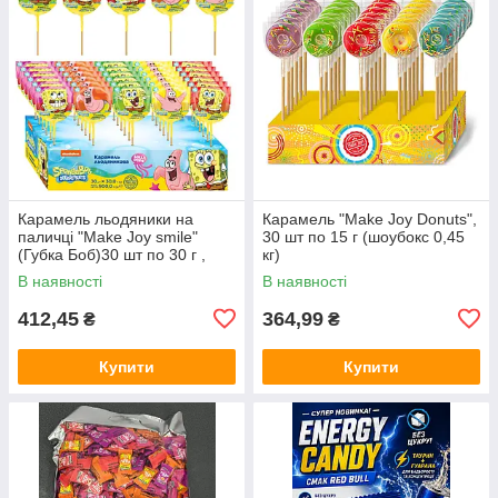
Карамель льодяники на
Карамель "Make Joy Donuts",
паличці "Make Joy smile"
30 шт по 15 г (шоубокс 0,45
(Губка Боб)30 шт по 30 г ,
кг)
шоубокс0,9 кг
В наявності
В наявності
412,45
364,99
₴
₴
Купити
Купити