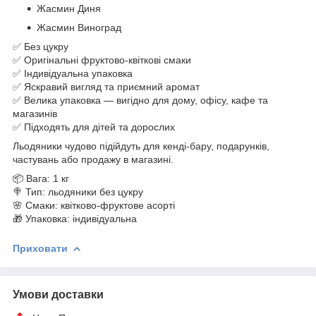
Жасмин Диня
Жасмин Виноград
✅ Без цукру
✅ Оригінальні фруктово-квіткові смаки
✅ Індивідуальна упаковка
✅ Яскравий вигляд та приємний аромат
✅ Велика упаковка — вигідно для дому, офісу, кафе та
магазинів
✅ Підходять для дітей та дорослих
Льодяники чудово підійдуть для кенді-бару, подарунків,
частувань або продажу в магазині.
📦 Вага: 1 кг
🍭 Тип: льодяники без цукру
🌸 Смаки: квітково-фруктове асорті
🎁 Упаковка: індивідуальна
Приховати
Умови доставки