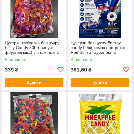
Цукерки-газіровка без цукру
Цукерки без цукру Energy
Fizzy Candy 500г(шипучі
candy 0,5кг, (смак енегретик
фруктові мікс) з вітаміном C
Red Bull) з таурином та
та ментолом
гуараною для бадьорості
В наявності
В наявності
339
361,60
₴
₴
Купити
Купити