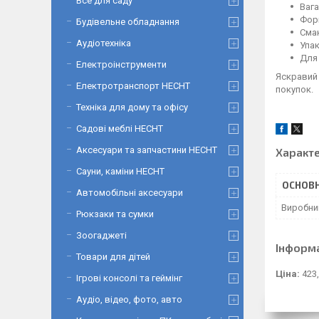
Все для саду
Вага
Форм
Будівельне обладнання
Смак
Аудіотехніка
Упак
Для 
Електроінструменти
Яскравий 
Електротранспорт HECHT
покупок.
Техніка для дому та офісу
Садові меблі HECHT
Аксесуари та запчастини HECHT
Характ
Сауни, каміни HECHT
ОСНОВН
Автомобільні аксесуари
Виробни
Рюкзаки та сумки
Зоогаджеті
Інформ
Товари для дітей
Ціна:
423,
Ігрові консолі та геймінг
Аудіо, відео, фото, авто