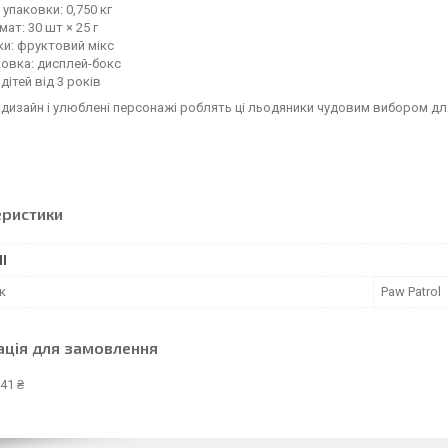
 упаковки: 0,750 кг
ат: 30 шт × 25 г
и: фруктовий мікс
овка: дисплей-бокс
дітей від 3 років
дизайн і улюблені персонажі роблять ці льодяники чудовим вибором для
еристики
І
к
Paw Patrol
ація для замовлення
41 ₴