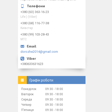
+380 (63) 363-16-23
Life:) (Viber)
+380 (68) 116-77-38
Kиiвcтap
+380 (99) 103-28-43
МТС
dorozhe2014@gmail.com
+380633631623
Графік роботи
Понеділок
09:30
18:00
Вівторок
09:30
18:00
Середа
09:30
18:00
Четвер
09:30
18:00
Пʼятниця
09:30
18:00