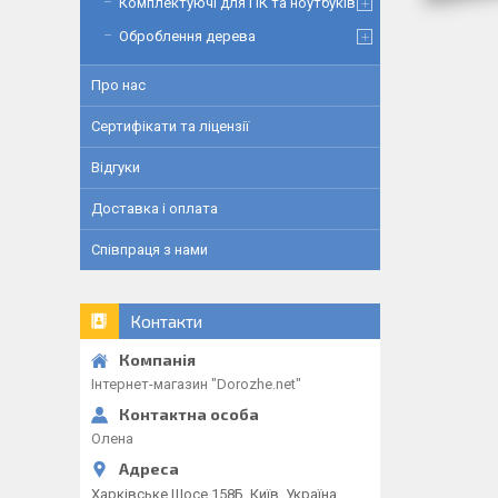
Комплектуючі для ПК та ноутбуків
Оброблення дерева
Про нас
Сертифікати та ліцензії
Відгуки
Доставка і оплата
Співпраця з нами
Контакти
Інтернет-магазин "Dorozhe.net"
Олена
Харківське Шосе 158Б, Київ, Україна