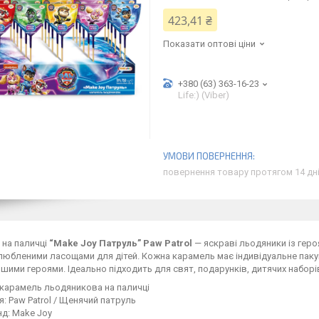
423,41 ₴
Показати оптові ціни
+380 (63) 363-16-23
Life:) (Viber)
повернення товару протягом 14 дн
 на паличці
“Make Joy Патруль” Paw Patrol
— яскраві льодяники із гер
любленими ласощами для дітей. Кожна карамель має індивідуальне пакув
іншими героями. Ідеально підходить для свят, подарунків, дитячих наборі
 карамель льодяникова на паличці
я: Paw Patrol / Щенячий патруль
д: Make Joy