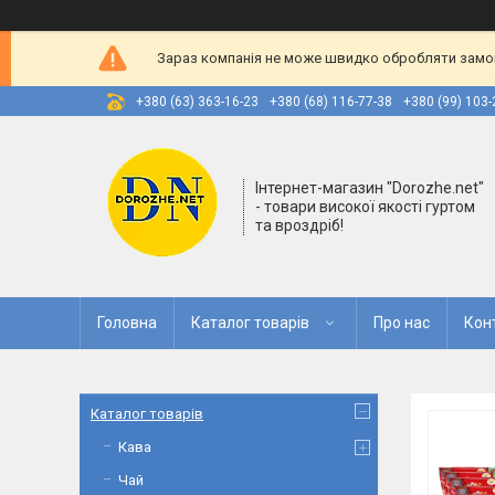
Зараз компанія не може швидко обробляти замовл
+380 (63) 363-16-23
+380 (68) 116-77-38
+380 (99) 103-
Інтернет-магазин "Dorozhe.net"
- товари високої якості гуртом
та вроздріб!
Головна
Каталог товарів
Про нас
Кон
Каталог товарів
Кава
Чай