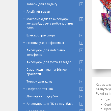
Товари для вендінгу
Акційний товар
Макраме одяг та аксесуари,
хендмейд, ручна робота, стиль
бохо
Електротранспорт
Накопичувачі інформації
Аксесуари для мобільних
телефонів
Аксесуари для фото та відео
Смартгодинники та фітнес-
браслети
Товари для дому
Карамель
Побутова техніка
стануть у
Роккі та 
Догляд за подвір'ям
Тип:
Аксесуари для ПК та ноутбуків
Сері
Брен