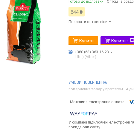
Готово до відправки
Оптом і в роздр
644 ₴
Показати оптові ціни
Купити
Купити з
+380 (63) 363-16-23
Life:) (Viber)
повернення товару протягом 14 дн
У компанії підключені електронні п
покидаючи сайту.