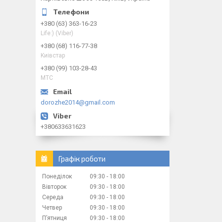
+380 (63) 363-16-23
Life:) (Viber)
+380 (68) 116-77-38
Kиiвcтap
+380 (99) 103-28-43
МТС
dorozhe2014@gmail.com
+380633631623
Графік роботи
Понеділок
09:30
18:00
Вівторок
09:30
18:00
Середа
09:30
18:00
Четвер
09:30
18:00
Пʼятниця
09:30
18:00