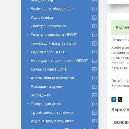
Все для саду
Будівельне обладнання
Аудіотехніка
Електроінструменти
Відпра
Електротранспорт HECHT
Зернове
Техніка для дому та офісу
Кофе в зе
Садові меблі HECHT
вендинго
ароматом.
Аксесуари та запчастини HECHT
classic" 
сегменте.
Сауни, каміни HECHT
Автомобільні аксесуари
Оптові ц
Доставка 
Рюкзаки та сумки
Зоогаджеті
Товари для дітей
Характ
Ігрові консолі та геймінг
Аудіо, відео, фото, авто
ОСНОВН