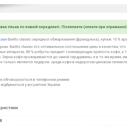
вка тільки по повній передплаті. Післяплати (оплати при отриманні
кави
Baritto classic середньої обжарювання (французька), купаж: 15 % ара
рнах Baritto classic это оптимальное соотношение цены и качества, ч
вых аппаратах. 85 % робусты придает тонизирующую крепость кофе, а 
 Зерна кофе прожариваются до самой сердцевины, и в то же время, им
не только является лидером среди кофе в недорогом ценовом сегменте
іни обговорюються в телефоном режимі.
відбувається у всі регіони України.
еристики
І