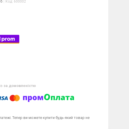
іб
Код:
600002
ів
за домовленістю
латежі. Тепер ви можете купити будь-який товар не