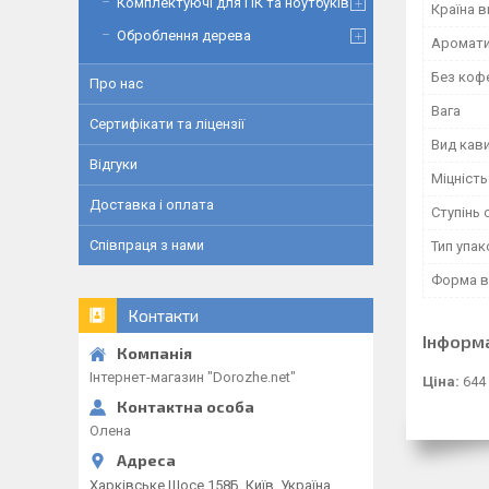
Комплектуючі для ПК та ноутбуків
Країна 
Оброблення дерева
Аромат
Без коф
Про нас
Вага
Сертифікати та ліцензії
Вид кав
Відгуки
Міцність
Доставка і оплата
Ступінь
Співпраця з нами
Тип упа
Форма в
Контакти
Інформ
Інтернет-магазин "Dorozhe.net"
Ціна:
644
Олена
Харківське Шосе 158Б, Київ, Україна