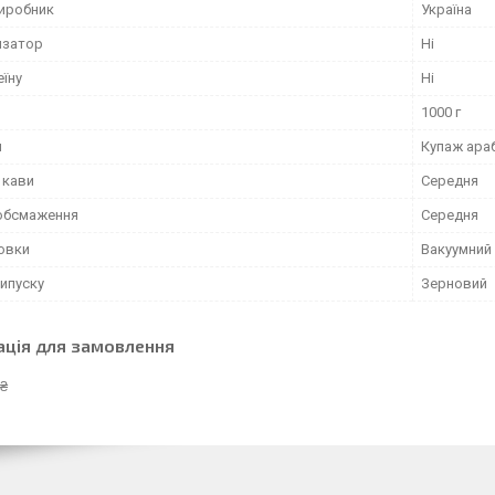
виробник
Україна
изатор
Ні
еїну
Ні
1000 г
и
Купаж араб
 кави
Середня
 обсмаження
Середня
ковки
Вакуумний
ипуску
Зерновий
ація для замовлення
 ₴