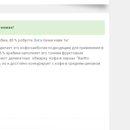
) немає!
біки, 85 % робусти.
Вага
пачки кави 1кг
то делает это кофе наиболее подходящим для применения в
15 % арабики наполняет его тонким фруктовым
еют деликатную обжарку. Кофе в зернах "Baritto
, но и достойно конкурирует с кофе в среднем ценовом