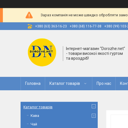
Зараз компанія не може швидко обробляти замовл
+380 (63) 363-16-23
+380 (68) 116-77-38
+380 (99) 103-
Інтернет-магазин "Dorozhe.net"
- товари високої якості гуртом
та вроздріб!
Головна
Каталог товарів
Про нас
Кон
Каталог товарів
Кава
Чай