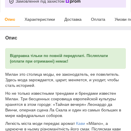
Замовлення під захистом
Опис
Характеристики
Доставка
Оплата
Умови п
Опис
Відправка тільки по повній передплаті. Післяплати
(оплати при отриманні) немає!
Милан это столица моды, ее законодатель, ее повелитель.
Здесь мода зарождается, царит, меняется, и уходит, чтобы
стать историей.
Но не только известными трендами и брендами известен
Милан. Три бесценных сокровища европейской культуры
хранятся в этом городе: «Тайная вечеря» Леонардо да
Винчи, оперная сцена Ла Скала и один из самых больших в
мире кафедральных соборов.
Легкість міста моди передає аромат
Кави
«Milano», а
царююче в ньому різноманітність його смак. Післясмак кави