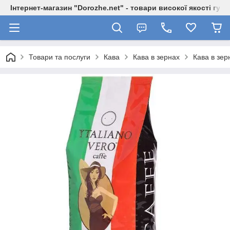
Інтернет-магазин "Dorozhe.net" - товари високої якості гур
Товари та послуги
Кава
Кава в зернах
Кава в зерн