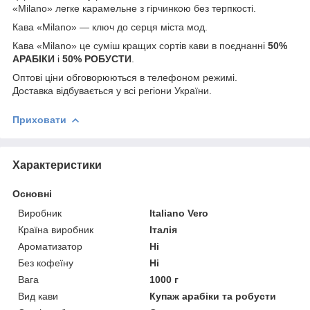
«Milano» легке карамельне з гірчинкою без терпкості.
Кава «Milano» ― ключ до серця міста мод.
Кава «Milano» це суміш кращих сортів кави в поєднанні
50%
АРАБІКИ
і
50% РОБУСТИ
.
Оптові ціни обговорюються в телефоном режимі.
Доставка відбувається у всі регіони України.
Приховати
Характеристики
Основні
Виробник
Italiano Vero
Країна виробник
Італія
Ароматизатор
Ні
Без кофеїну
Ні
Вага
1000 г
Вид кави
Купаж арабіки та робусти